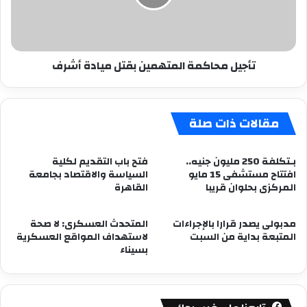
أشرف
تأجيل محاكمة المتهمين بقتل ميادة أشرف
مقالات ذات صلة
بـتكلفة 250 مليون جنيه..
فتح باب التقديم لكلية
افتتاح مستشفى 15 مايو
السياسة والاقتصاد بجامعة
المركزى بحلوان قريبا
القاهرة
مدبولى يصدر قرارا بالإجراءات
المتحدث العسكرى: لا صحة
المتبعة بداية من السبت
لاستهداف المواقع العسكرية
بسيناء