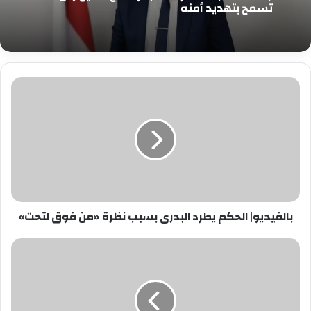
تسمح بتهديد أمنه
بالفيديو|
الحكم
يطرد
البدرى
بسبب
نظرة
«من
فوق
لتحت»
بالفيديو| الحكم يطرد البدرى بسبب نظرة «من فوق لتحت»
تأجيل
محاكمة
المتهمين
بقتل
ميادة