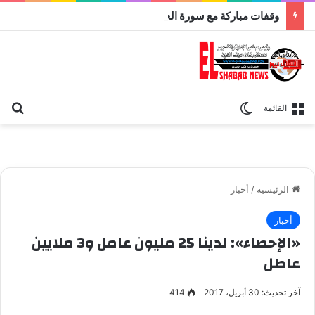
وقفات مباركة مع سورة الحج.. الجامع الأزهر يعقد اليوم ملتقى القضايا المعاصرة اليوم
بح
الوضع المظلم
القائمة
الرئيسية
/
أخبار
أخبار
«الإحصاء»: لدينا 25 مليون عامل و3 ملايين
عاطل
آخر تحديث: 30 أبريل، 2017
414