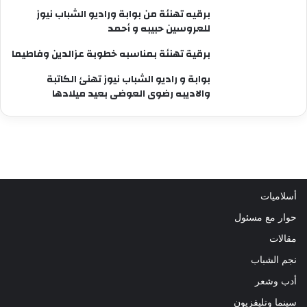
برقيه تهنئة من بوابة وراديو الشباب نيوز
للعروسين حبيبه و أحمد
برقية تهنئة بمناسبه خطوبة عزالدين وفاطيما
بوابة و راديو الشباب نيوز تهنئ الكاتبة
والاديبه رضوى العوضى بعيد ميلادها
أسلاميات
حوار مع مسئول
مقالات
نجم الشباب
أدب وشعر
سينما وتليفزيون