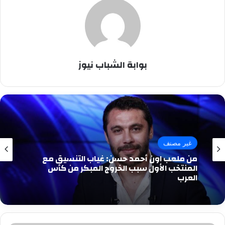
بوابة الشباب نيوز
غير مصنف
من ملعب اون أحمد حسن: غياب التنسيق مع
المنتخب الأول سبب الخروج المبكر من كأس
العرب