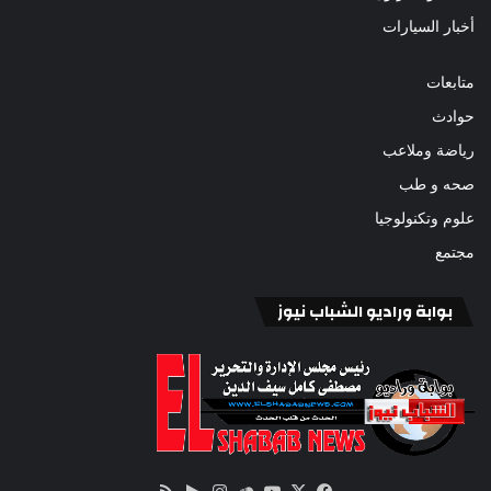
أخبار السيارات
متابعات
حوادث
رياضة وملاعب
صحه و طب
علوم وتكنولوجيا
مجتمع
بوابة وراديو الشباب نيوز
‫X
فيسبوك
ساوند
‫YouTube
انستقرام
‏Google
ملخص