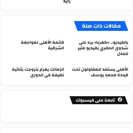
زايد
مقالات ذات صلة
بالفيديو.. «كهربا» يرد على
قائمة الأهلى لمواجهة
شدوى الحضري بفيديو مثير
الشرقية
للجدل
الأهلى يستعد للمقاولون تحت
الزمالك يهزم بتروجت بثنائية
قيادة محمد يوسف
نظيفة فى الدورى
تابعنا على فيسبوك