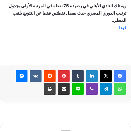
ويمتلك النادي الأهلي في رصيده 75 نقطة في المرتبة الأولى بجدول
ترتيب الدوري المصري حيث يفصل نقطتين فقط عن التتويج بلقب
المحلي.
فيفا
لينكدإن
بينتيريست
ماسنجر
واتساب
تيلقرام
ڤايبر
لاين
مشاركة عبر البريد
طباعة