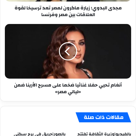
العلاقات
مجدى البدوي: زيارة ماكرون لمصر تعد ترسيخا لقوة
بين
العلاقات بين مصر وفرنسا
مصر
وفرنسا
أنغام
تحيي
حفلا
غنائيا
ضخما
على
مسرح
الأرينا
ضمن
أنغام تحيي حفلا غنائيا ضخما على مسرح الأرينا ضمن
«ليالي
«ليالي مصر»
مصر»
مقالات ذات صلة
بالفيديو|وزيرة الثقافة تفتتح
بالصور|حريق فى برج سكنى