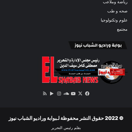
رياضة وملاعب
صحه و طب
علوم وتكنولوجيا
مجتمع
بوابة وراديو الشباب نيوز
‫X
فيسبوك
ساوند
‫YouTube
انستقرام
‏Google
ملخص
كلاود
Play
الموقع
RSS
© 2022 حقوق النشر محفوظة لـبوابة وراديو الشباب نيوز
بقلم رئيس التحرير