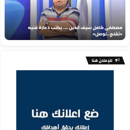
….
….
يكتب
يكت
دعارة
عيد
فنيه
المي
مصطفى كامل سيف الدين …. يكتب دعارة فنيه
«تقلع..توصل»
الم
«تقلع..توصل»
م
للإعلان هنا