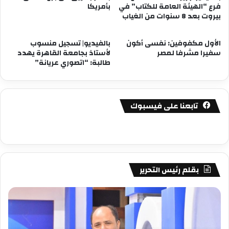
فرع “الهيئة العامة للكتاب” في
بأمريكا
بيروت بعد 8 سنوات من الغياب
الأول مكفوفين: نفسى أكون
بالفيديو| تسجيل منسوب
سفيرا مشرفا لمصر
لأستاذ بجامعة القاهرة يهدد
طالبة: “اتصوري عريانة”
تابعنا على فيسبوك
بقلم رئيس التحرير
مصطفى
مص
كامل
كام
سيف
سي
الدين
الد