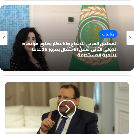
متابعات
المجلس العربي للإبداع والابتكار يطلق مؤتمره
الدولي الثاني ضمن الاحتفال بمرور 16 عاما
للتنمية المستدامة
مجدى
البدوي:
زيارة
ماكرون
لمصر
تعد
ترسيخا
لقوة