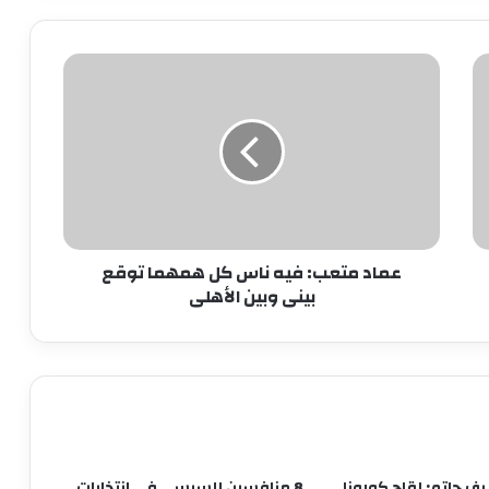
“قبل المأذون” للدكتورة آمال إبراهيم
عماد
متعب:
نجاحات مستمره للمجموعه المصريه
فيه
السويسريه
ناس
كل
همهما
ابو عقيل والحمزاوي يهنئان رافت السمان
توقع
بتوليه منصب وكيل تضامن الجيزه ويبحثان
بينى
سبل التعاون بينهما
وبين
عماد متعب: فيه ناس كل همهما توقع
الأهلى
طاقة نور تعاون جديد بين بإيدي مصرية
بينى وبين الأهلى
وعملوها ازاي
أهالي الطالبية يعلنون في مؤتمر حاشد
دعمهم لمرشحي «مستقبل وطن»
بانتخابات «الشيوخ»
رف حاتم: لقاح كورونا
8 منافسين للسيسي في انتخابات