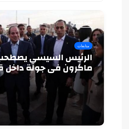
أقرأ التالي
متابعات
الرئيس السيسي يصطحب
ماكرون في جولة داخل ق
قايتباي بالإسكندرية