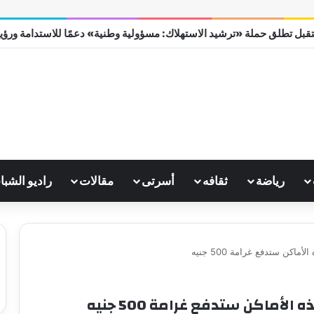
قبل تطلق حملة «ترشيد الاستهلاك: مسؤولية وطنية» دعمًا للاستدامة ورؤية مص
رياضة
ثقافه
أسرتى
مقالات
راديو الشبا
كن ستدفع غرامة 500 جنيه
أماكن ستدفع غرامة 500 جنيه