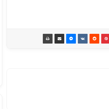
نجاحات مستمره للمجموعه المصريه
السويسريه
بينتيريست
ماسنجر
مشاركة عبر البريد
طباعة
ابو عقيل والحمزاوي يهنئان رافت السمان
بتوليه منصب وكيل تضامن الجيزه ويبحثان
سبل التعاون بينهما
طاقة نور تعاون جديد بين بإيدي مصرية
وعملوها ازاي
أهالي الطالبية يعلنون في مؤتمر حاشد
دعمهم لمرشحي «مستقبل وطن»
بانتخابات «الشيوخ»
من التعليم تبدأ الثورة.. ومن الفيوم نُطلق