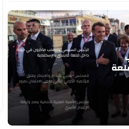
أول مدرسة لصناعة غذاء المستقبل
مجدى البدوي: زيارة ماكرون لمصر تعد
ترسيخا لقوة العلاقات بين مصر وفرنسا
الرئيس السيسي يصطحب ماكرون في جولة
داخل قلعة قايتباي بالإسكندرية
لعة
المجلس العربي للإبداع والابتكار يطلق
مؤتمره الدولي الثاني ضمن الاحتفال بمرور
16 عاما للتنمية المستدامة
مجلس الأسرة العربية للتنمية يصدر وثيقة
الإعلام الأسري
7 سبتمبر.. حفل توقيع ومناقشة كتاب