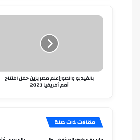
بالفيديو
والصور|
علم
مصر
يزين
حفل
افتتاح
أمم
أفريقيا
بالفيديو والصور|علم مصر يزين حفل افتتاح
2021
أمم أفريقيا 2021
مقالات ذات صلة
مايسة عطوة: المرأة في كل
بالفيديو.. أش