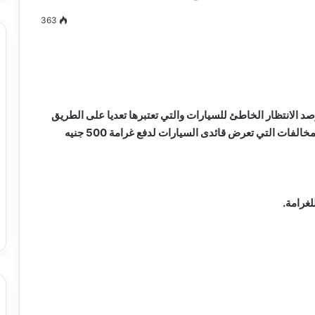
363
مصطفى
كامل
سيف
د الانتظار الخاطئ للسيارات والتي تعتبرها تعديا على الطريق
الدين
العام والتسبب في غلق الطريق، ويعرض اليوم السابع المخالفات التي تعرض قائدى السيارات لدفع غرامة 500 جنيه
….
يكتب
ميلاد
جديد
 الدين …. يكتب
مصطفى كامل سيف الدين …. يكتب
غرامة.
را القرن 21
ميلاد جديد