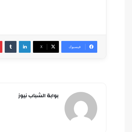
لينكدإن
فيسبوك
‫X
بوابة الشباب نيوز