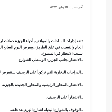
آخر تحديث: 10 يناير، 2022
مصطفى
كامل
سيف
تنفذ إدارات الساحات والمواقف بأحياء الجيزة حملات لرص
الدين
….
بسبب الانتظار في الممنوع.
يكتب
ـ الانتظار بجانب الجزيرة الوسطى للشوارع.
مايسه
عطوه
مصطفى كامل سيف
كليوباترا
ـ الدراجات البخارية التي تركن أعلى الرصيف ستتعرض لل
مايسه عطوه كليوبات
القرن
21
ـ الانتظار بالمحاور الرئيسية والمحاور الجديدة بالجيزة.
ـ الانتظار أعلى الرصيف.
ـ الوقوف بالشوارع البديلة لشارع الهرم بعد غلقه.