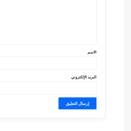
ت
ع
ل
ي
ق
*
الاسم
البريد الإلكتروني