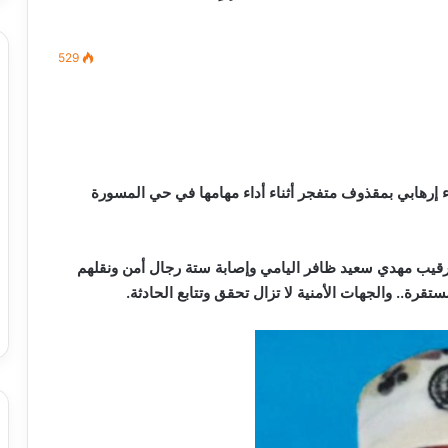
529
مصطفى
كامل
سيف
الدين
اء إرهابي بمقذوف متفجر أثناء أداء مهامها في حي المسورة
….
يكتب
ميلاد
جديد
رقيب مهدي سعيد ظافر اليامي وإصابة ستة رجال أمن ونقلهم
 الدين …. يكتب
مصطفى كامل سيف الدين …. يكتب
رة.. والجهات الأمنية لا تزال تحقق وتتابع الحادثة.
را القرن 21
ميلاد جديد