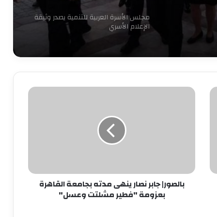
مجلس الأسرة العربية للتنمية يصدر وثيقة
الإعلام الأسري
7 سبتمبر.. حفل توقيع ومناقشة كتاب
“قبل المأذون” للدكتورة آمال إبراهيم
بالصور|
جابر
نجاحات مستمره للمجموعه المصريه
نصار
السويسريه
ينهى
مدته
بجامعة
ابو عقيل والحمزاوي يهنئان رافت السمان
القاهرة
بتوليه منصب وكيل تضامن الجيزه ويبحثان
بعزومة
سبل التعاون بينهما
"فطير
بالصور| جابر نصار ينهى مدته بجامعة القاهرة
مشلتت
طاقة نور تعاون جديد بين بإيدي مصرية
بعزومة "فطير مشلتت وعسل"
وعسل"
وعملوها ازاي