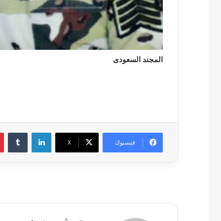
المجند السعودى
لينكدإن
فيسبوك
‫X