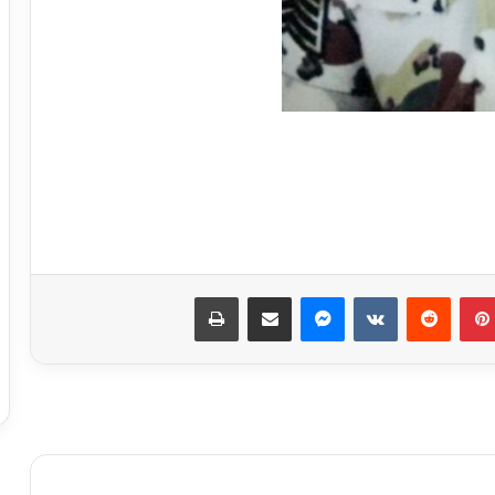
نجاحات مستمره للمجموعه المصريه
السويسريه
بينتيريست
ماسنجر
مشاركة عبر البريد
طباعة
ابو عقيل والحمزاوي يهنئان رافت السمان
بتوليه منصب وكيل تضامن الجيزه ويبحثان
سبل التعاون بينهما
طاقة نور تعاون جديد بين بإيدي مصرية
وعملوها ازاي