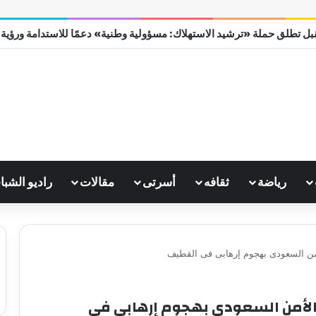
ل تطلق حملة «ترشيد الاستهلاك: مسؤولية وطنية» دعمًا للاستدامة ورؤية مصر
رياضة
ثقافه
أسرتى
مقالات
راديو الشبا
إصابة 6 من قوات الأمن السعودى بهجوم إرهابى فى