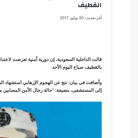
القطيف
آخر تحديث: 30 يوليو، 2017
مصطفى
كامل
سيف
الدين
قالت الداخلية السعودية، إن دورية أمنية تعرضت لاعتد
….
بالقطيف صباح اليوم الأحد
يكتب
مايسه
عطوه
وأضافت فى بيان: نتج عن الهجوم الإرهابي استشهاد ال
مصطفى كامل سيف
كليوباترا
إلى المستشفى، مضيفة: “حالة رجال الأمن المصابين مستق
مايسه عطوه كليوبات
القرن
21