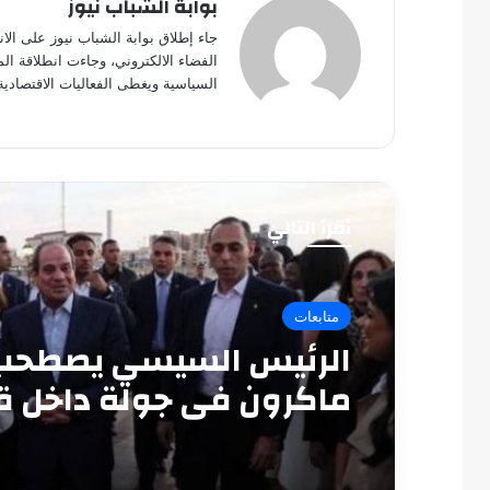
بوابة الشباب نيوز
جاء إطلاق بوابة الشباب نيوز على الا
الفضاء الالكتروني، وجاءت انطلاقة ال
السياسية ويغطى الفعاليات الاقتصادية
أقرأ التالي
متابعات
الرئيس السيسي يصطحب
ماكرون في جولة داخل ق
قايتباي بالإسكندرية