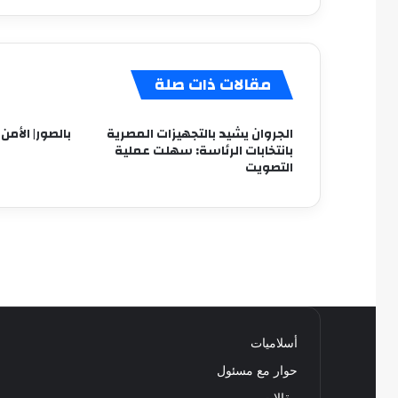
في
الشقة
حتى
نفذ
مقالات ذات صلة
طعامه
الجروان يشيد بالتجهيزات المصرية
بالصور| الأمن
بانتخابات الرئاسة: سهلت عملية
التصويت
أسلاميات
حوار مع مسئول
مقالات