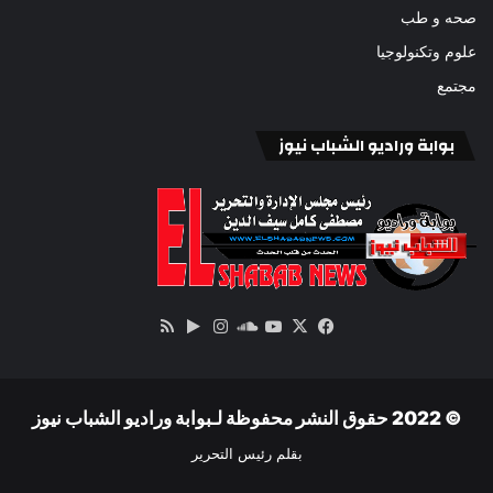
صحه و طب
علوم وتكنولوجيا
مجتمع
بوابة وراديو الشباب نيوز
‫X
فيسبوك
ساوند
‫YouTube
انستقرام
‏Google
ملخص
كلاود
Play
الموقع
RSS
© 2022 حقوق النشر محفوظة لـبوابة وراديو الشباب نيوز
بقلم رئيس التحرير