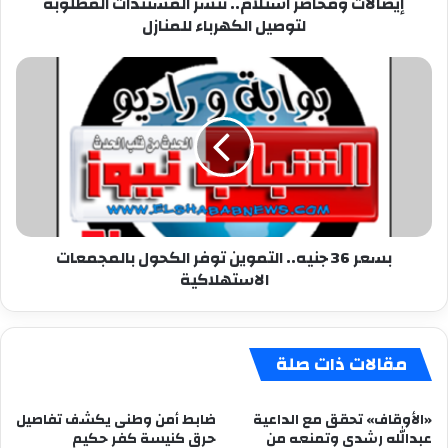
إيصالات ومحاضر استلام.. ننشر المستندات المطلوبة
لتوصيل الكهرباء للمنازل
بسعر
36
جنيه..
التموين
توفر
الكحول
بالمجمعات
الاستهلاكية
بسعر 36 جنيه.. التموين توفر الكحول بالمجمعات
الاستهلاكية
مقالات ذات صلة
«الأوقاف» تحقق مع الداعية
ضابط أمن وطنى يكشف تفاصيل
عبدالله رشدى وتمنعه من
حرق كنيسة كفر حكيم