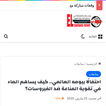
وقفات مباركة مع سورة الحج.. الجامع الأزهر يعقد اليوم ملتقى القضايا المعاصرة اليوم
بح
الوضع المظلم
القائمة
الرئيسية
/
متابعات
متابعات
احتفالًا بيومه العالمي.. كيف يساهم الماء
في تقوية المناعة ضد الفيروسات؟
آخر تحديث: 23 مارس، 2020
594