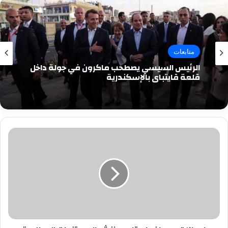
متابعات
الرئيس السيسي يصطحب ماكرون في جولة داخل
قلعة قايتباي بالإسكندرية
إيصالات
ومحاضر
استلام..
ننشر
المستندات
المطلوبة
لتوصيل
الكهرباء
للمنازل