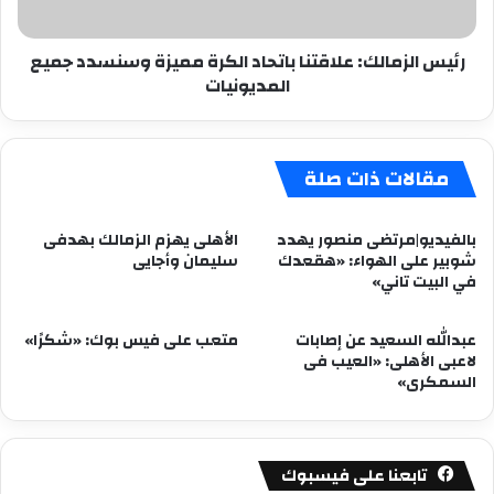
جميع
المديونيات
رئيس الزمالك: علاقتنا باتحاد الكرة مميزة وسنسدد جميع
المديونيات
مقالات ذات صلة
بالفيديو|مرتضى منصور يهدد
الأهلى يهزم الزمالك بهدفى
شوبير على الهواء: «هقعدك
سليمان وأجايى
في البيت تاني»
عبدالله السعيد عن إصابات
متعب على فيس بوك: «شكرًا»
لاعبى الأهلى: «العيب فى
السمكرى»
تابعنا على فيسبوك