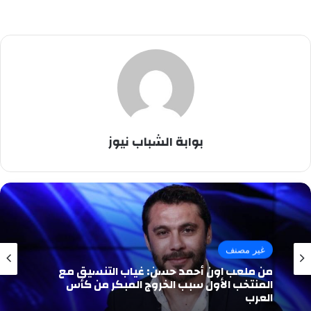
بوابة الشباب نيوز
غير مصنف
من ملعب اون أحمد حسن: غياب التنسيق مع
المنتخب الأول سبب الخروج المبكر من كأس
العرب