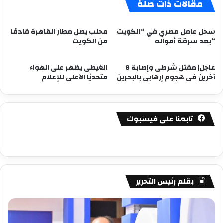
مقالات ذات صلة
سحل عامل مصري في “الكويت
محلب يصل مطار القاهرة قادمًا
“بعد سرقة أمواله
من الكويت
عاجل| مقتل شرطى وإصابة 8
الغيطى يظهر على الهواء
آخرين فى هجوم إرهابى بالبحرين
متحديًا الأعلى للإعلام
تابعنا على فيسبوك
بقلم رئيس التحرير
مصطفى
مص
كامل
كام