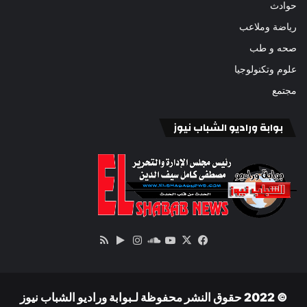
حوادث
رياضة وملاعب
صحه و طب
علوم وتكنولوجيا
مجتمع
بوابة وراديو الشباب نيوز
‫X
فيسبوك
ساوند
‫YouTube
انستقرام
‏Google
ملخص
كلاود
Play
الموقع
RSS
© 2022 حقوق النشر محفوظة لـبوابة وراديو الشباب نيوز