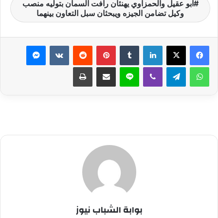
ابو عقيل والحمزاوي يهنئان رافت السمان بتوليه منصب
وكيل تضامن الجيزه ويبحثان سبل التعاون بينهما
لينكدإن
بينتيريست
ماسنجر
واتساب
تيلقرام
ڤايبر
لاين
مشاركة عبر البريد
طباعة
بوابة الشباب نيوز