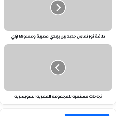
جديد
بين
بإيدي
مصرية
وعملوها
ازاي
طاقة نور تعاون جديد بين بإيدي مصرية وعملوها ازاي
نجاحات
مستمره
للمجموعه
المصريه
السويسريه
نجاحات مستمره للمجموعه المصريه السويسريه