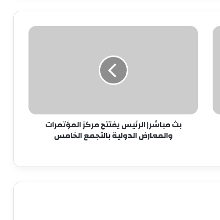
7 سبتمبر.. حفل توقيع ومناقشة كتاب
“قبل المأذون” للدكتورة آمال إبراهيم
بث
مباشر|
نجاحات مستمره للمجموعه المصريه
الرئيس
السويسريه
يفتتح
مركز
المؤتمرات
ابو عقيل والحمزاوي يهنئان رافت السمان
والمعارض
بتوليه منصب وكيل تضامن الجيزه ويبحثان
الدولية
سبل التعاون بينهما
بالتجمع
بث مباشر| الرئيس يفتتح مركز المؤتمرات
الخامس
طاقة نور تعاون جديد بين بإيدي مصرية
والمعارض الدولية بالتجمع الخامس
وعملوها ازاي
أهالي الطالبية يعلنون في مؤتمر حاشد
دعمهم لمرشحي «مستقبل وطن»
بانتخابات «الشيوخ»