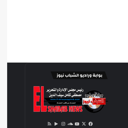
بوابة وراديو الشباب نيوز
‫X
فيسبوك
ساوند
‫YouTube
انستقرام
‏Google
ملخص