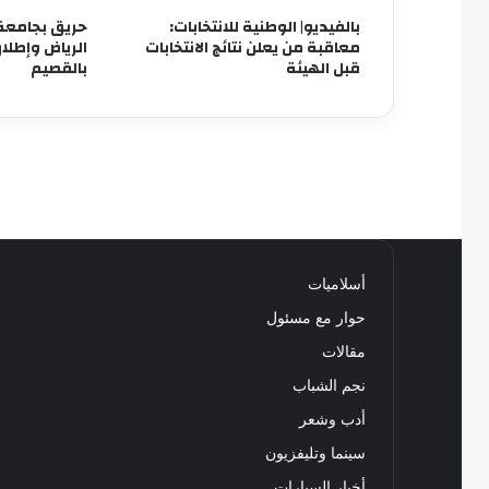
بالفيديو| الوطنية للانتخابات:
حريق بجامعة
معاقبة من يعلن نتائج الانتخابات
الرياض وإطلا
قبل الهيئة
بالقصيم
أسلاميات
حوار مع مسئول
مقالات
نجم الشباب
أدب وشعر
سينما وتليفزيون
أخبار السيارات