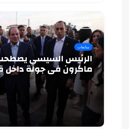
أقرأ التالي
متابعات
الرئيس السيسي يصطحب
ماكرون في جولة داخل ق
قايتباي بالإسكندرية