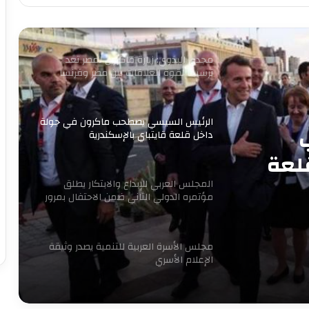
أول مدرسة لصناعة غذاء المستقبل
مجدى البدوي: زيارة ماكرون لمصر تعد
ترسيخا لقوة العلاقات بين مصر وفرنسا
الرئيس السيسي يصطحب ماكرون في جولة
داخل قلعة قايتباي بالإسكندرية
لعة
المجلس العربي للإبداع والابتكار يطلق
مؤتمره الدولي الثاني ضمن الاحتفال بمرور
16 عاما للتنمية المستدامة
مجلس الأسرة العربية للتنمية يصدر وثيقة
الإعلام الأسري