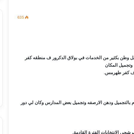
635
مصطفى
كامل
سيف
الدين
 وطن بكثير من الخدمات في بولاق الدكرور ف منطقه كفر
….
وتجميل المكان
يكتب
ه ف كفر طهرمس.
ميلاد
جديد
 الدين …. يكتب
مصطفى كامل سيف الدين …. يكتب
را القرن 21
ميلاد جديد
 بالتجميل ودهن الارصفه وتجميل بعض المدارس وكان لي دور
رشحي الانتخابات الفترة القادمة.