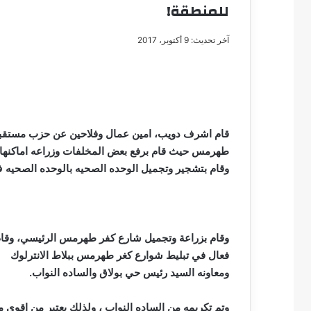
للمنطقة!
آخر تحديث: 9 أكتوبر، 2017
مصطفى
كامل
سيف
الدين
قام اشرف دويب، امين عمال وفلاحين عن حزب مستقبل
….
طهرمس حيث قام برفع بعض المخلفات وزراعه اماكنها 
يكتب
وقام بتشجير وتجميل الوحده الصحيه بالوحده الصحي
مايسه
عطوه
مصطفى كامل سيف
كليوباترا
مايسه عطوه كليوبات
القرن
21
وقام بزراعة وتجميل شارع كفر طهرمس الرئيسي، وقام
فعال في تبليط شوارع كغر طهرمس ببلاط الانترلوك
ومعاونه السيد رئيس حي بولاق والساده النواب.
وتم تكريمه من الساده النواب ، ولذلك يعتبر من اقوي م