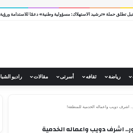
بل تطلق حملة «ترشيد الاستهلاك: مسؤولية وطنية» دعمًا للاستدامة ورؤية مصر
رياضة
ثقافه
أسرتى
مقالات
راديو الشبا
.. اشرف دويب واعماله الخدمية للمنطقة!
ور.. اشرف دويب واعماله الخدمية