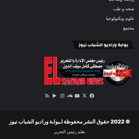
صحه و طب
علوم وتكنولوجيا
مجتمع
بوابة وراديو الشباب نيوز
‫X
فيسبوك
ساوند
‫YouTube
انستقرام
‏Google
ملخص
كلاود
Play
الموقع
RSS
© 2022 حقوق النشر محفوظة لـبوابة وراديو الشباب نيوز
بقلم رئيس التحرير