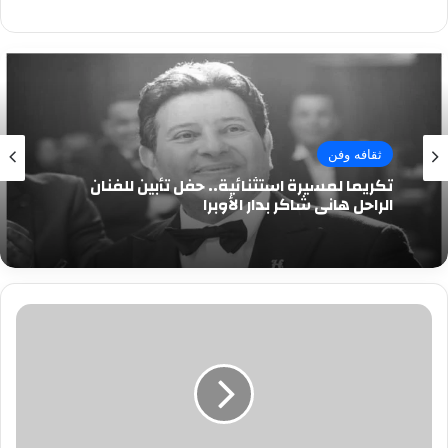
ثقافه وفن
تكريما لمسيرة استثنائية.. حفل تأبين للفنان
الراحل هاني شاكر بدار الأوبرا
بالصور|
بروفات
مسرحية
شفيقة
المصرية
على
مسرح