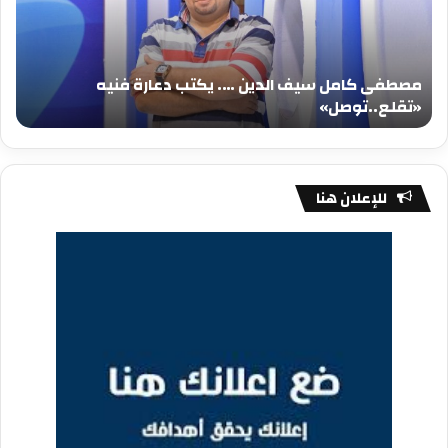
….
….
يكتب
يكت
دعارة
عيد
فنيه
المي
مصطفى كامل سيف الدين …. يكتب دعارة فنيه
«تقلع..توصل»
الم
«تقلع..توصل»
م
للإعلان هنا