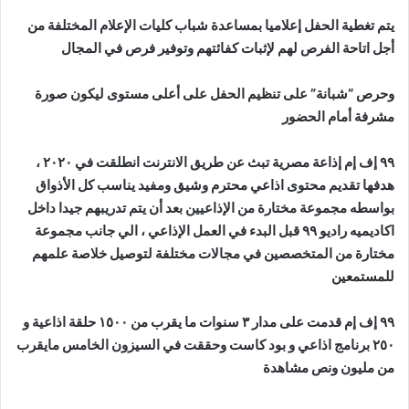
يتم تغطية الحفل إعلاميا بمساعدة شباب كليات الإعلام المختلفة من
أجل اتاحة الفرص لهم لإثبات كفائتهم وتوفير فرص في المجال
وحرص “شبانة” على تنظيم الحفل على أعلى مستوى ليكون صورة
مشرفة أمام الحضور
٩٩ إف إم إذاعة مصرية تبث عن طريق الانترنت انطلقت في ٢٠٢٠ ،
هدفها تقديم محتوى اذاعي محترم وشيق ومفيد يناسب كل الأذواق
بواسطه مجموعة مختارة من الإذاعيين بعد أن يتم تدريبهم جيدا داخل
اكاديميه راديو ٩٩ قبل البدء في العمل الإذاعي ، الي جانب مجموعة
مختارة من المتخصصين في مجالات مختلفة لتوصيل خلاصة علمهم
للمستمعين
٩٩ إف إم قدمت على مدار ٣ سنوات ما يقرب من ١٥٠٠ حلقة اذاعية و
٢٥٠ برنامج اذاعي و بود كاست وحققت في السيزون الخامس مايقرب
من مليون ونص مشاهدة