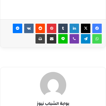
لينكدإن
بينتيريست
ماسنجر
واتساب
تيلقرام
ڤايبر
لاين
مشاركة عبر البريد
طباعة
بوابة الشباب نيوز