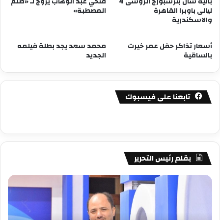
باليه سان بترسبورج الروسى 4
فتحي عبد الوهاب يروج لـ «ظلم
ليالى باوبرا القاهرة
المصطبة»
والاسكندرية
أسعار تذاكر حفل عمر خيرت
محمد سعد يجد بطلة فيلمه
بالساقية
الجديد
تابعنا على فيسبوك
بقلم رئيس التحرير
مصطفى
مص
كامل
كام
سيف
سي
الدين
الد