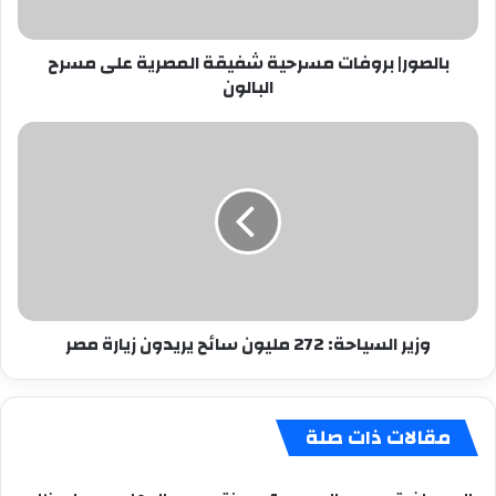
البالون
بالصور| بروفات مسرحية شفيقة المصرية على مسرح
البالون
وزير
السياحة:
272
مليون
سائح
يريدون
زيارة
مصر
وزير السياحة: 272 مليون سائح يريدون زيارة مصر
مقالات ذات صلة