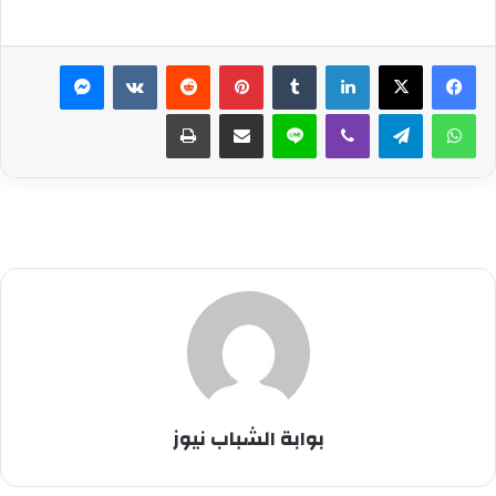
لينكدإن
بينتيريست
ماسنجر
واتساب
تيلقرام
ڤايبر
لاين
مشاركة عبر البريد
طباعة
بوابة الشباب نيوز