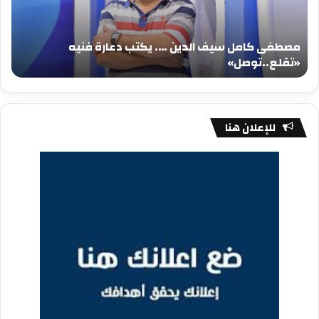
يكتب
يكت
دعارة
عيد
فنيه
المي
مصطفى كامل سيف الدين …. يكتب دعارة فنيه
«تقلع..توصل»
الم
«تقلع..توصل»
م
للإعلان هنا