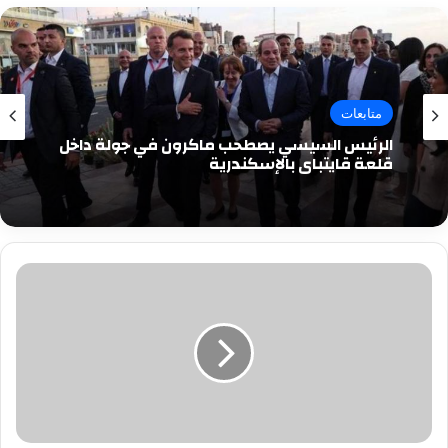
متابعات
الرئيس السيسي يصطحب ماكرون في جولة داخل
قلعة قايتباي بالإسكندرية
صاحب
التاكسى
المحترق
بعد
تعويضه:
الحياة
بدأت
من
جديد