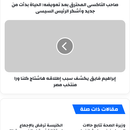
صاحب التاكسى المحترق بعد تعويضه: الحياة بدأت من
وأشكر
جديد وأشكر الرئيس السيسى
الرئيس
السيسى
إبراهيم
فايق
يكشف
سبب
إطلاقه
هاشتاج
كلنا
ورا
منتخب
إبراهيم فايق يكشف سبب إطلاقه هاشتاج كلنا ورا
مصر
منتخب مصر
مقالات ذات صلة
وزيرة الصحة تتابع حالات
الكنيسة ترفض بالإجماع