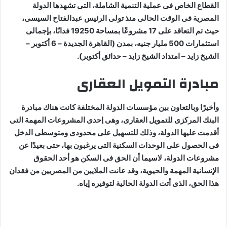
القطاع الخاص فى عملية التنمية الشاملة، التى تشهدها الدولة
المصرية فى الوقت الحالى منذ تولى الرئيس عبدالفتاح السيسى،
حيث تم التعاقد على 17 مشروعًا بمساحة 19250 فدانًا، بإجمالى
استثمارات 500 مليار جنيه، بمدن (القاهرة الجديدة – 6 أكتوبر –
الشيخ زايد – امتداد الشيخ زايد – حدائق أكتوبر).
مبادرة التمويل العقارى
وأخيرًا وبالتعاون بين مؤسسات الدولة المختلفة كانت هناك مبادرة
البنك المركزى للتمويل العقارى، وهى إحدى المشروعات المهمة التى
أقدمت عليها الدولة، وذلك للتسهيل على محدودى ومتوسطى الدخل
فى الحصول على الوحدات السكنية التى يرغبون بها، حتى بعيدًا عن
مشروعات الدولة، لاسيما أن الحق فى السكن هو أحد الحقوق
الإنسانية المهمة والحيوية، وقد عانت الملايين من المصريين من فقدان
هذا الحق، الذى أتت الدولة الحالية لتوفيره إياه.