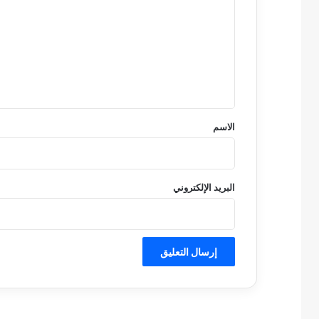
ت
ع
ل
ي
ق
*
الاسم
البريد الإلكتروني