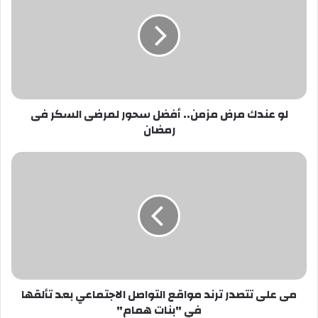
مرض
مزمن..
أفضل
سحور
لمرضى
السكر
فى
لو عندك مرض مزمن.. أفضل سحور لمرضى السكر فى
رمضان
رمضان
مى
على
تتصدر
ترند
مواقع
التواصل
الاجتماعي
بعد
تألقها
مى على تتصدر ترند مواقع التواصل الاجتماعي بعد تألقها
في
في "بنات همام"
"بنات