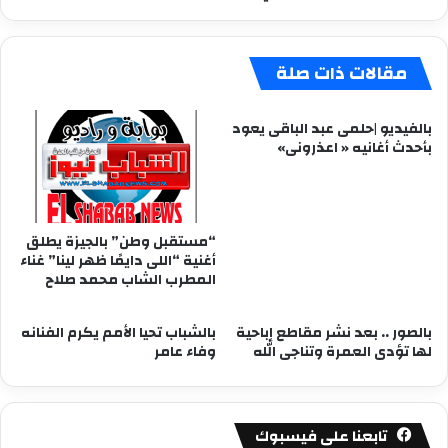
همام"
مقالات ذات صلة
بالفيديو |حلمى عبد الباقى يعود
بأحدث أغانيه « اعذرونى»
“مستقبل وطن” بالجيزة يطلق
أغنية “اللى دايمًا ظهر لينا” غناء
المطرب الشاب محمد صلاح
بالصور .. بعد نشر مقاطع إباحية
بالشباب تحيا الأمم يكرم الفنانه
لها تؤدى العمرة وتناجى الله
وفاء عامر
تابعنا على فيسبوك