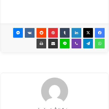
لينكدإن
بينتيريست
ماسنجر
واتساب
تيلقرام
ڤايبر
لاين
مشاركة عبر البريد
طباعة