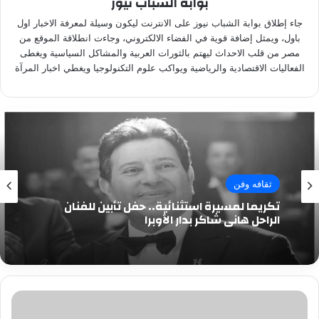
بوابة الشباب نيوز
جاء إطلاق بوابة الشباب نيوز على الانترنت ليكون وسيلة لمعرفة الاخبار اول
باول، ويمثل إضافة قوية في الفضاء الالكتروني، وجاءت انطلاقة الموقع من
مصر من قلب الاحداث ليهتم بالثورات العربية والمشاكل السياسية ويغطى
الفعاليات الاقتصادية والرياضية ويواكب علوم التكنولوجيا ويغطي اخبار المرآة
ثقافه وفن
تكريما لمسيرة استثنائية.. حفل تأبين للفنان
الراحل هاني شاكر بدار الأوبرا
لو
عندك