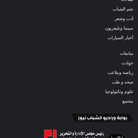
نجم الشباب
أدب وشعر
سينما وتليفزيون
أخبار السيارات
متابعات
حوادث
رياضة وملاعب
صحه و طب
علوم وتكنولوجيا
مجتمع
بوابة وراديو الشباب نيوز