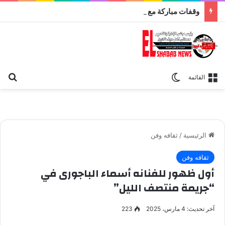
وقفات مباركة مع سورة الحج.. الجامع الأزهر يعقد اليوم ملتقى القضايا المعاصرة اليوم
بح
الوضع المظلم
القائمة
الرئيسية
/
ثقافه وفن
ثقافه وفن
أول ظهور للفنانه أسماء الباجورى في
“جريمة منتصف الليل”
آخر تحديث: 4 مارس، 2025
223