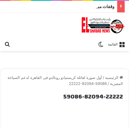
وقفات مباركة مع سورة الحج.. الجامع الأزهر يعقد اليوم ملتقى القضايا المعاصرة اليوم
بح
الوضع المظلم
القائمة
الرئيسية
/
أول صورة لعائلة كريستيانو رونالدو فى القاهرة لدعم السياحة
المصرية
/
59086-82094-22222
59086-82094-22222