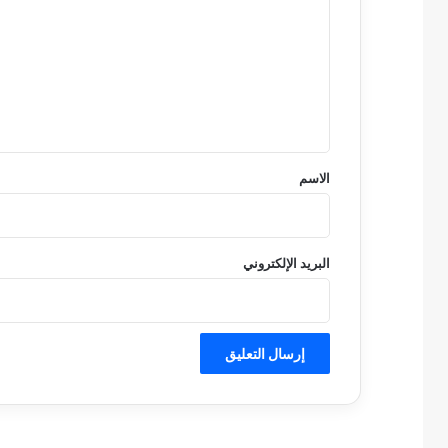
ت
ع
ل
ي
ق
*
الاسم
البريد الإلكتروني