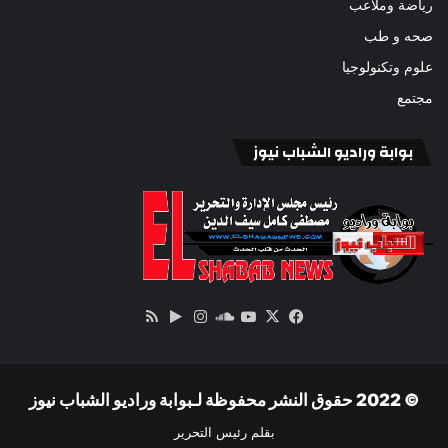
رياضة وملاعب
صحه و طب
علوم وتكنولوجيا
مجتمع
بوابة وراديو الشباب نيوز
‫X
فيسبوك
ساوند
‫YouTube
انستقرام
‏Google
ملخص
كلاود
Play
الموقع
RSS
© 2022 حقوق النشر محفوظة لـبوابة وراديو الشباب نيوز
بقلم رئيس التحرير