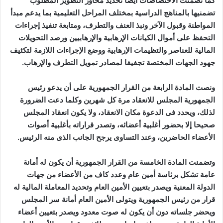
كما تضمنت الاختصاصات أيضا تحديد محاور التطوير المطلوب
تضمنيها بالمناهج الدراسية بمختلف المراحل التعليمية بما يدعم مبدأ
المواطنة وقبول الآخر ونبذ العنف والتطرف، ومتابعة تنفيذ إجراءات
التحفظ على أموال الكيانات الإرهابية والإرهابيين ورصد التحويلات
المالية للعناصر والتظيمات الإرهابية ووضع الإجراءات اللازمة لتكثيف
جهود الجهات المختصة تجفيفا لمصادر تمويل التطرف والإرهاب.
ونصت المادة الرابعة من القرار الجمهورية على أن يدعو رئيس
الجمهورية المجلس للانعقاد مرة كل شهرين وكلما دعت الضرورة
لذلك، ويحدد فى الدعوة مكان الانعقاد، ولا يكون انعقاد المجلس
صحيحا إلا بحضور أغلبية أعضائه، وتصدر قراراته بأغلبية أصوات
الأعضاء الحاضرين، وعند التساوى يرجح الجانب الذى منه الرئيس.
وتضمنت المادة الخامسة من القرار الجمهورية أن يكون له أمانة
عامة تشكل برئاسة أمين عام وعدد كاف من الأعضاء من جهات
الدولة المعنية ويصدر بتعيين الأمين العام وتحديد المعاملة المالية له
قرار من رئيس الجمهورية ويتولى الأمين العام أمانة سر المجلس
ويحضر جلساته دون أن يكون له صوت معدود ويصدر بتعيين أعضاء