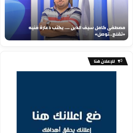
….
….
يكتب
يكت
دعارة
عيد
فنيه
المي
مصطفى كامل سيف الدين …. يكتب دعارة فنيه
«تقلع..توصل»
الم
«تقلع..توصل»
م
للإعلان هنا