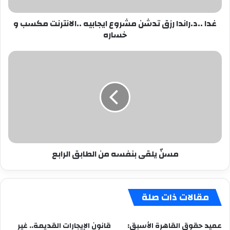
مكسب
و
غدا ..د.راندا رزق تدشن مشروع ايجابيه ..الانترنت مكسب و
خساره
خساره
مسنّ
يلقى
بنفسه
من
الطابق
الرابع
مسنّ يلقى بنفسه من الطابق الرابع
مقالات ذات صلة
عميد حقوق القاهرة الأسبق:
قانون الإيجارات القديمة.. غير