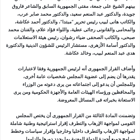
بينهم الشيخ على جمعة، مفتى الجمهورية السابق والشاعر فاروق
جويدة، والدكتور عبد المنعم سعيد، والدكتور محمد صابر عرب،
والكاتب هانى لبيب رئيس تحرير “مبتدا”، والدكتور أحمد عكاشة،
والمحامى والقانونى رجائى عطية، واللواء فؤاد علام، والفنان محمد
صبحى، والكاتب الصحفى ضياء رشوان، رئيس هيئة الاستعلامات
والدكتور أسامة الأزهرى، مستشار الرئيس للشؤون الدينية والدكتورة
هدى عبد المنعم لبيب، وخالد عكاشة.
وأضاف القرار الجمهورى أنه لرئيس الجمهورية وفقا لاعتبارات
يقدرها أن يضم إلى عضوية المجلس شخصيات عامة أخرى،
وللمجلس أن يدعو إلى اجتماعاته من يرى دعوته من الوزراء
والمحافظين ورؤساء الهيئات العامة والأجهزة الحكومية ومن يرى
الاستعانة بخبراته فى المسائل المعروضة.
وتضمنت المادة الثالثة من القرار الجمهورى أن يختص المجلس
القومى لمواجهة الإرهاب والتطرف إقرار استراتيجية وطنية شاملة
لمواجهة الإرهاب والتطرف داخليا وخارجيا وإقرار سياسات وخطط
وبرامج جميع أجهزة الدولة المعنية بما يحدد دورها وإلزامها