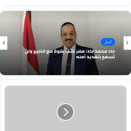
أخبار
جاد محمد جاد: مصر تقف بقوة مع الخليج ولن
تسمح بتهديد أمنه
غدا
..د.راندا
رزق
تدشن
مشروع
ايجابيه
..الانترنت