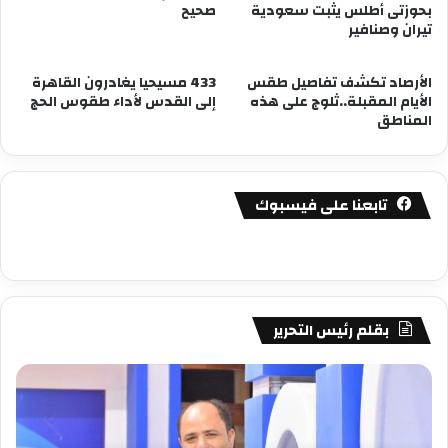
بحوزتى أطلس يثبت سعودية
صحيح
تيران وصنافير
الأرصاد تكشف تفاصيل طقس
433 مسيحيا يغادرون القاهرة
الأيام المقبلة..ثلوج على هذه
إلى القدس لأداء طقوس الحج
المناطق
تابعنا على فيسبوك
بقلم رئيس التحرير
مصطفى
مص
كامل
كام
سيف
سي
الدين
الد