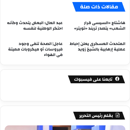
مقالات ذات صلة
هاشتاج «السيسى قرار
عبد العال: البعض يتحدث وكأنه
الشعب» يتصدر تريند «تويتر»
احتكر الوطنية لنفسه
المتحدث العسكرى يعلن إحباط
عاجل| الصحة تنفى وجود
عملية إرهابية بالشيخ زويد
فيروسات أو ميكروبات مميتة
فى الهواء
تابعنا على فيسبوك
بقلم رئيس التحرير
مصطفى
مص