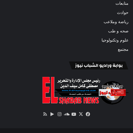
متابعات
حوادث
رياضة وملاعب
صحه و طب
علوم وتكنولوجيا
مجتمع
بوابة وراديو الشباب نيوز
‫X
فيسبوك
ساوند
‫YouTube
انستقرام
‏Google
ملخص
كلاود
Play
الموقع
RSS