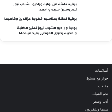
برقيه تهنئة من بوابة وراديو الشباب نيوز
للعروسين حبيبه و أحمد
برقية تهنئة بمناسبه خطوبة عزالدين وفاطيما
بوابة و راديو الشباب نيوز تهنئ الكاتبة
والاديبه رضوى العوضى بعيد ميلادها
أسلاميات
حوار مع مسئول
مقالات
نجم الشباب
أدب وشعر
سينما وتليفزيون