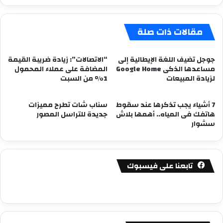
مقالات ذات صلة
جوجل تضيف اللغة الإيطالية إلى
“الاتصالات”: زيادة ضريبة القيمة
مساعدها الذكى Google Home
المضافة على عملاء المحمول
لزيادة المبيعات
1% من السبت
7 أشياء يجب تذكرها عند سقوط
سناب شات تطرح مميزات
هاتفك فى المياه.. أهمها بلاش
جديدة للتراسل المصور
سشوار
تابعنا على فيسبوك