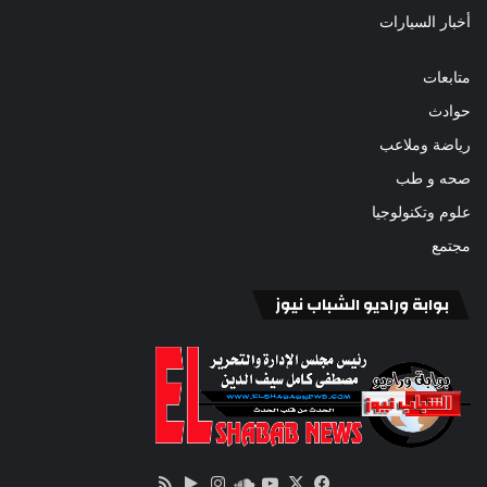
أخبار السيارات
متابعات
حوادث
رياضة وملاعب
صحه و طب
علوم وتكنولوجيا
مجتمع
بوابة وراديو الشباب نيوز
‫X
فيسبوك
ساوند
‫YouTube
انستقرام
‏Google
ملخص