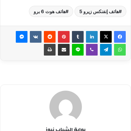
هاتف إنفنكس زيرو 5
هاتف هوت 6 برو
لينكدإن
بينتيريست
ماسنجر
واتساب
تيلقرام
ڤايبر
لاين
مشاركة عبر البريد
طباعة
بوابة الشباب نيوز