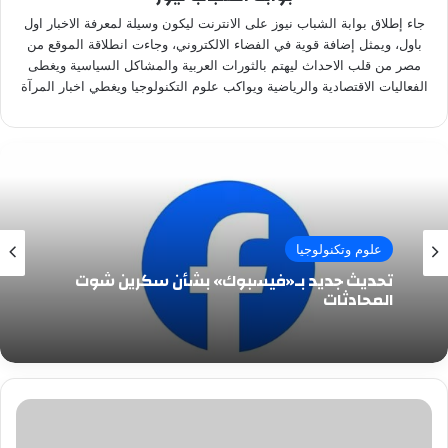
جاء إطلاق بوابة الشباب نيوز على الانترنت ليكون وسيلة لمعرفة الاخبار اول
باول، ويمثل إضافة قوية في الفضاء الالكتروني، وجاءت انطلاقة الموقع من
مصر من قلب الاحداث ليهتم بالثورات العربية والمشاكل السياسية ويغطى
الفعاليات الاقتصادية والرياضية ويواكب علوم التكنولوجيا ويغطي اخبار المرآة
علوم وتكنولوجيا
تحديث جديد بـ«فيسبوك» بشأن سكرين شوت
المحادثات
لطلاب
"الأدبي"..