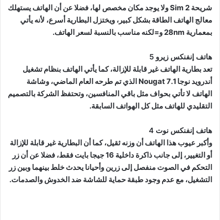
شريحة Sim 2 ولا يوجد مكان مخصص لها، فضلا عن أن الهاتف يستهلك
معالج الهاتف الطاقة بشكل كبير، ويختزل البطارية أسرع، لأنه يأتي
بمعمارية 28nm و=لكنه مناسب بالنسبة لسعر الهاتف.
هاتف إنفنكس زيرو 5
تعد بطارية الهاتف غير قابلة للإزالة، كما يأتي الهاتف بنظام تشغيل
أندرويد نوجا 7.1 Nougat الذي تم طرحه العام الماضي، وشاشة
الهاتف لا تأتي بحواف مثل باقي المنافسين، وتحتفظ الشركة بالتصميم
التقليدي للهاتف مثل كل الهواتف السابقة.
هاتف إنفنكس نوت 4
وأكبر عيوب هذا الهاتف أن وزنه ثقيل، كما أن البطارية غير قابلة للإزالة
أو التغيير، إلى جانب ذاكرة داخلية 16 جيجا بايت فقط، فضلا عن أن زر
التحكم في الصوت منفصل إلى زرين وأحيانا يحدث خلط بينهما وبين زر
التشغيل، مع عدم وجود طبقة حماية للشاشة ضد الخدوش والصدمات.