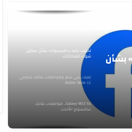
الخصوصية الجديدة
دراسة: الأشخاص الذين يؤمنون بالأبراج قد
يكونون أقل ذكاء!
تحديث جديد بـ«فيسبوك» بشأن سكرين
 بشأن
شوت المحادثات
تعرف على سعر ومواصفات هاتف شاومى
Redmi Note 11
Galaxy M33 5G.. مواصفات هاتف
سامسونج الأحدث
عدم قبول دعوى حظر تطبيق تيك توك فى