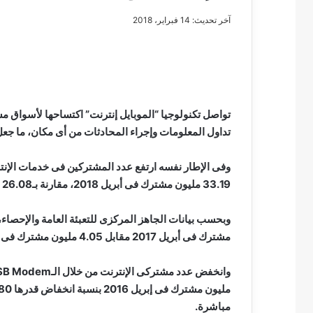
آخر تحديث: 14 فبراير، 2018
مصطفى
كامل
سيف
تواصل تكنولوجيا “الموبايل إنترنت” اكتساحها لأسواق
الدين
تداول المعلومات وإجراء المحادثات من أى مكان، ما جعل 
….
يكتب
مايسه
33.19 مليون مشترك فى أبريل 2018، مقارنة بـ26.08 مليون مشترك فى ذات الشهر من 2016، بزيادة 7 ملايين مشترك.
عطوه
مصطفى كامل سيف
كليوباترا
مايسه عطوه كليوبات
القرن
21
مشترك فى أبريل 2017 مقابل 4.05 مليون مشترك فى أبريل 2016 بنسبة زيادة قدرها 12.48%.
مباشرة.