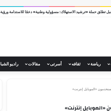
ل تطلق حملة «ترشيد الاستهلاك: مسؤولية وطنية» دعمًا للاستدامة ورؤية مصر
رياضة
ثقافه
أسرتى
مقالات
راديو الشبا
يستخدمون «الموبايل إنترنت»
ن «الموبايل إنترنت»