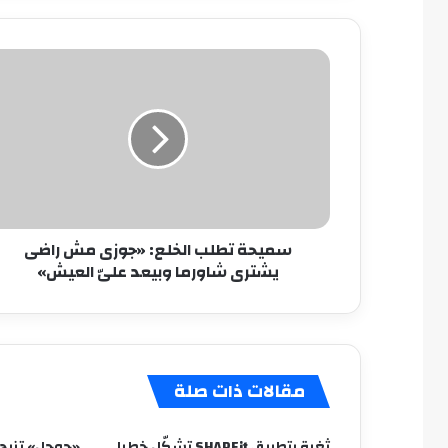
سميحة
تطلب
الخلع:
«جوزى
مش
راضى
يشترى
شاورما
وبيعد
سميحة تطلب الخلع: «جوزى مش راضى
علىّ
يشترى شاورما وبيعد علىّ العيش»
العيش»
مقالات ذات صلة
ثغرة بتطبيق SHAREit تشكّل خطرا