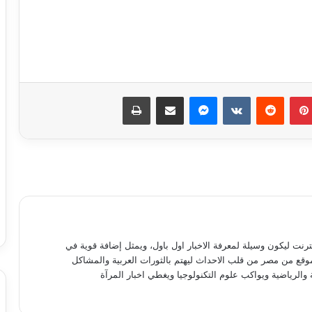
عمرو طلعت: الاتصالات وتكنولوجيا
المعلومات الأعلى نموا بين قطاعات
الدولة
بينتيريست
ماسنجر
مشاركة عبر البريد
طباعة
إنستجرام تعتزم تقييد المحتوى الموصى به
للمستخدمين صغار السن
ميزة جديدة من آبل تحذر الأطفال من الصور
العارية
كيف تفتح أكثر من حساب واتساب على
نترنت ليكون وسيلة لمعرفة الاخبار اول باول، ويمثل إضافة قوية في
نفس الجهاز؟
موقع من مصر من قلب الاحداث ليهتم بالثورات العربية والمشاكل
 والرياضية ويواكب علوم التكنولوجيا ويغطي اخبار المرآة
واتساب.. فرصة أخيرة لقبول سياسات