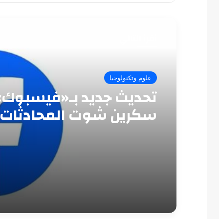
أقرأ التالي
علوم وتكنولوجيا
تحديث جديد بـ«فيسبوك»
سكرين شوت المحادثات