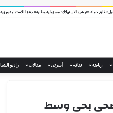
ل تطلق حملة «ترشيد الاستهلاك: مسؤولية وطنية» دعمًا للاستدامة ورؤية مصر
رياضة
ثقافه
أسرتى
مقالات
راديو الشبا
لصحى بحى وسط