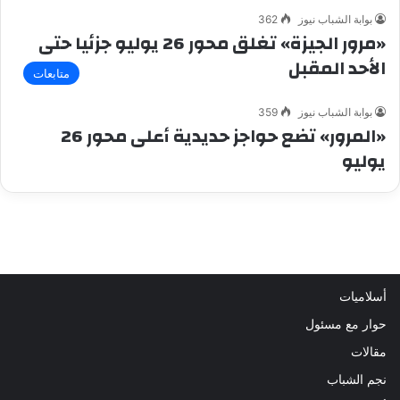
بوابة الشباب نيوز
362
«مرور الجيزة» تغلق محور 26 يوليو جزئيا حتى
الأحد المقبل
متابعات
بوابة الشباب نيوز
359
«المرور» تضع حواجز حديدية أعلى محور 26
يوليو
أسلاميات
حوار مع مسئول
مقالات
نجم الشباب