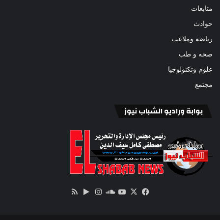
متابعات
حوادث
رياضة وملاعب
صحه و طب
علوم وتكنولوجيا
مجتمع
بوابة وراديو الشباب نيوز
‫X
فيسبوك
ساوند
‫YouTube
انستقرام
‏Google
ملخص
كلاود
Play
الموقع
RSS