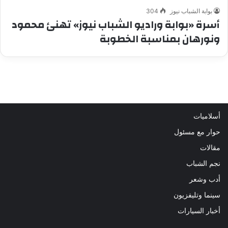
بوابة الشباب نيوز
304
أسرة «بوابة وراديو الشباب نيوز» تهنئ محمود
ونورهان بمناسبة الخطوبة
أسلاميات
حوار مع مسئول
مقالات
نجم الشباب
أدب وشعر
سينما وتليفزيون
أخبار السيارات