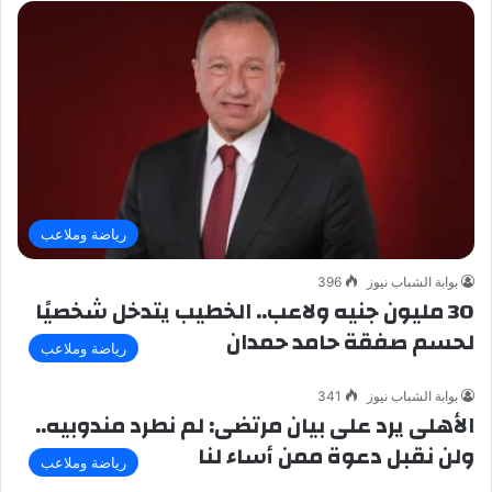
رياضة وملاعب
بوابة الشباب نيوز
396
30 مليون جنيه ولاعب.. الخطيب يتدخل شخصيًا
لحسم صفقة حامد حمدان
رياضة وملاعب
بوابة الشباب نيوز
341
الأهلى يرد على بيان مرتضى: لم نطرد مندوبيه..
ولن نقبل دعوة ممن أساء لنا
رياضة وملاعب