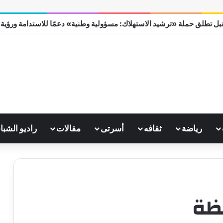
ل تطلق حملة «ترشيد الاستهلاك: مسؤولية وطنية» دعمًا للاستدامة ورؤية مصر
رياضة
ثقافه
أسرتى
مقالات
راديو الشبا
فظة