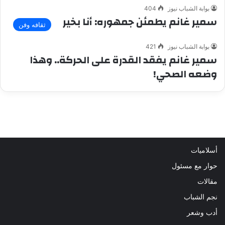
بوابة الشباب نيوز
404
سمير غانم يطمئن جمهوره: أنا بخير
ثقافه وفن
بوابة الشباب نيوز
421
سمير غانم يفقد القدرة على الحركة.. وهذا
وضعه الصحي!
أسلاميات
حوار مع مسئول
مقالات
نجم الشباب
أدب وشعر