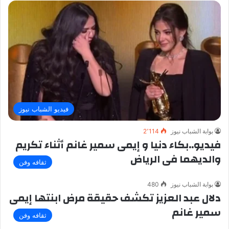
فيديو الشباب نيوز
بوابة الشباب نيوز
2٬114
فيديو..بكاء دنيا و إيمى سمير غانم أثناء تكريم
والديهما فى الرياض
ثقافه وفن
بوابة الشباب نيوز
480
دلال عبد العزيز تكشف حقيقة مرض ابنتها إيمى
سمير غانم
ثقافه وفن