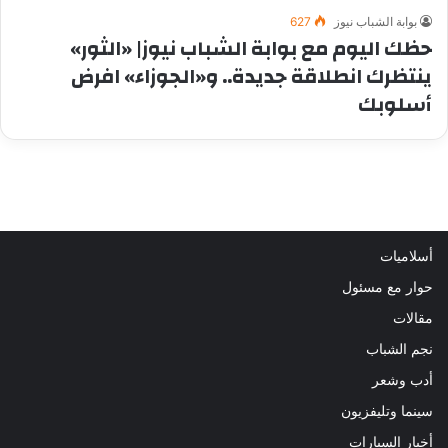
بوابة الشباب نيوز
627
حظك اليوم مع بوابة الشباب نيوز| «الثور»
ينتظرك انطلاقة جديدة.. و«الجوزاء» افرض
أسلوبك
أسلاميات
حوار مع مسئول
مقالات
نجم الشباب
أدب وشعر
سينما وتليفزيون
أخبار السيارات