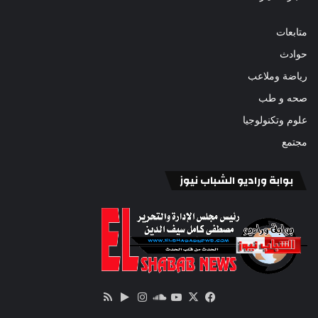
متابعات
حوادث
رياضة وملاعب
صحه و طب
علوم وتكنولوجيا
مجتمع
بوابة وراديو الشباب نيوز
‫X
فيسبوك
ساوند
‫YouTube
انستقرام
‏Google
ملخص
كلاود
Play
الموقع