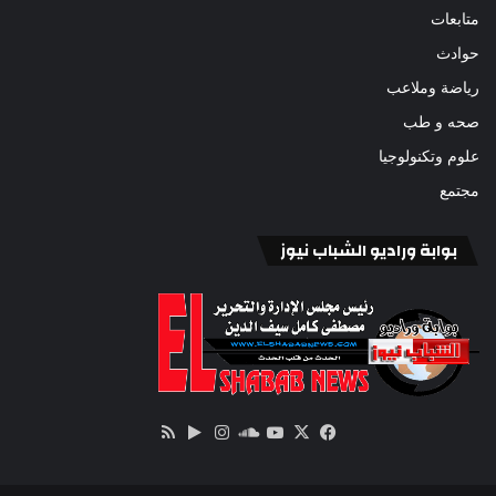
متابعات
حوادث
رياضة وملاعب
صحه و طب
علوم وتكنولوجيا
مجتمع
بوابة وراديو الشباب نيوز
‫X
فيسبوك
ساوند
‫YouTube
انستقرام
‏Google
ملخص
كلاود
Play
الموقع
RSS