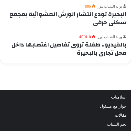
بوابة الشباب نيوز
665
البحيرة تودع انتشار الورش العشوائية بمجمع
سكنى حرفى
بوابة الشباب نيوز
40٬419
بالفيديو.. طفلة تروى تفاصيل اغتصابها داخل
محل تجارى بالبحيرة
أسلاميات
حوار مع مسئول
مقالات
نجم الشباب