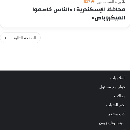
بوابة الشباب نيوز
537
محافظ الإسكندرية : «الناس خاصموا
الميكروباص»
الصفحة التالية
أسلاميات
حوار مع مسئول
مقالات
نجم الشباب
أدب وشعر
سينما وتليفزيون