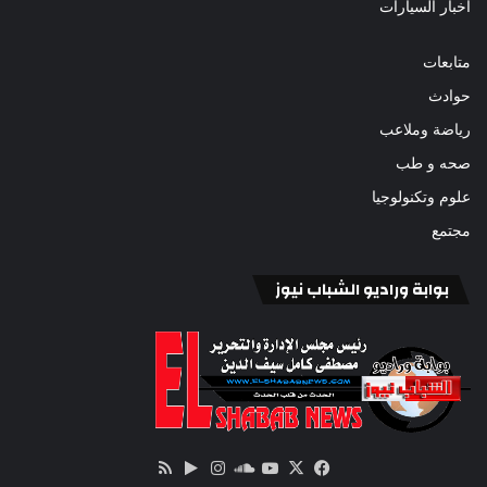
أخبار السيارات
متابعات
حوادث
رياضة وملاعب
صحه و طب
علوم وتكنولوجيا
مجتمع
بوابة وراديو الشباب نيوز
‫X
فيسبوك
ساوند
‫YouTube
انستقرام
‏Google
ملخص