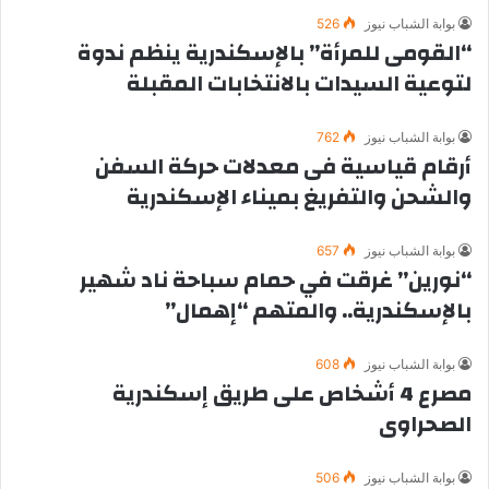
بوابة الشباب نيوز
526
“القومى للمرأة” بالإسكندرية ينظم ندوة
لتوعية السيدات بالانتخابات المقبلة
بوابة الشباب نيوز
762
أرقام قياسية فى معدلات حركة السفن
والشحن والتفريغ بميناء الإسكندرية
بوابة الشباب نيوز
657
“نورين” غرقت في حمام سباحة ناد شهير
بالإسكندرية.. والمتهم “إهمال”
بوابة الشباب نيوز
608
مصرع 4 أشخاص على طريق إسكندرية
الصحراوى
بوابة الشباب نيوز
506