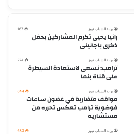
بوابة الشباب نيوز
167
رانيا يحيى تكرم المشاركين بحفل
ذكرى باجانينى
بوابة الشباب نيوز
274
ترامب: نسعى لاستعادة السيطرة
على قناة بنما
بوابة الشباب نيوز
644
مواقف متضاربة في غضون ساعات
فوضوية ترامب تعكس تحرره من
مستشاريه
بوابة الشباب نيوز
633