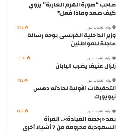
صاحب “صورة الهرم العارية” يروي
كيف صعد وماذا فعل؟
بوابة الشباب نيوز
542
وزير الداخلية الفرنسى يوجه رسالة
عاجلة للمواطنين
بوابة الشباب نيوز
1٬101
زلزال عنيف يضرب اليابان
بوابة الشباب نيوز
782
التحقيقات الأولية لحادثه دهس
نيويورك
بوابة الشباب نيوز
607
بعد «رخصة القيادة».. المرأة
السعودية محرومة من 7 أشياء أخرى