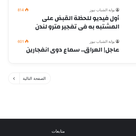
بوابة الشباب نيوز
814
أول فيديو للحظة القبض على
المشتبه به فى تفجير مترو لندن
بوابة الشباب نيوز
601
عاجل| العراق.. سماع دوى انفجارين
الصفحة التالية
متابعات