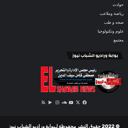
حوادث
رياضة وملاعب
صحه و طب
علوم وتكنولوجيا
مجتمع
بوابة وراديو الشباب نيوز
‫X
فيسبوك
ساوند
‫YouTube
انستقرام
‏Google
ملخص
كلاود
Play
الموقع
RSS
© 2022 حقوق النشر محفوظة لـبوابة وراديو الشباب نيوز