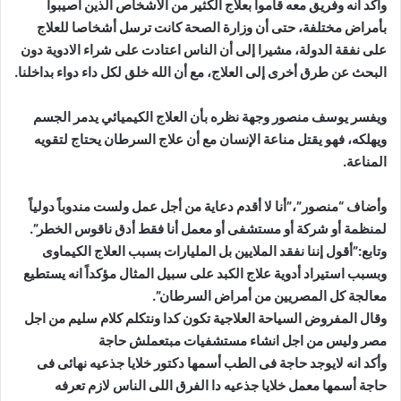
وأكد أنه وفريق معه قاموا بعلاج الكثير من الأشخاص الذين أصيبوا
بأمراض مختلفة، حتى أن وزارة الصحة كانت ترسل أشخاصا للعلاج
على نفقة الدولة، مشيرا إلى أن الناس اعتادت على شراء الادوية دون
البحث عن طرق أخرى إلى العلاج، مع أن الله خلق لكل داء دواء بداخلنا.
ويفسر يوسف منصور وجهة نظره بأن العلاج الكيميائي يدمر الجسم
ويهلكه، فهو يقتل مناعة الإنسان مع أن علاج السرطان يحتاج لتقويه
المناعة.
وأضاف “منصور”،”أنا لا أقدم دعاية من أجل عمل ولست مندوباً دولياً
لمنظمة أو شركة أو مستشفى أو معمل أنا فقط أدق ناقوس الخطر”.
وتابع:”أقول إننا نفقد الملايين بل المليارات بسبب العلاج الكيماوى
وبسبب استيراد أدوية علاج الكبد على سبيل المثال مؤكداً انه يستطيع
معالجة كل المصريين من أمراض السرطان”.
وقال المفروض السياحة العلاجية تكون كدا ونتكلم كلام سليم من اجل
مصر وليس من اجل انشاء مستشفيات مبتعملش حاجة
وأكد انه لايوجد حاجة فى الطب أسمها دكتور خلايا جذعيه نهائى فى
حاجة أسمها معمل خلايا جذعيه دا الفرق اللى الناس لازم تعرفه