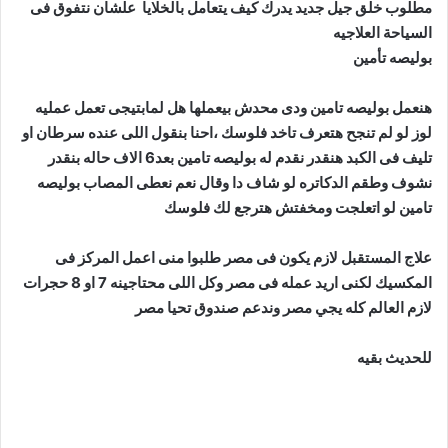
مطلوب خلق جيل جديد يدرك كيف يتعامل بالخلايا علشان نتفوق فى
السياحة العلاجيه
بوليصه تأمين
هنعمل بوليصه تامين ودى محدش بيعملها هل لمابتيجى تعمل عمليه
لوز لو لم تنجح هتعرف تاخد فلوسك ،احنا بنقول اللى عنده سرطان او
تليف فى الكبد هنقدر نقدم له بوليصه تامين بعد6 الاف حاله بنقدر
نشوف وطقم الدكاتره لو شاف دا وقال نعم نعطى المصاب بوليصه
تامين لو اتعلجت ومخفتش هترجع لك فلوسك
علاج المستقبل لازم يكون فى مصر طلبوا منى اعمل المركز فى
المكسيك لكنى اريد عمله فى مصر وكل اللى محتاجينه 7 او 8 حجرات
لازم العالم كله يجي مصر وندعم صندوق تحيا مصر
للحديث بقيه