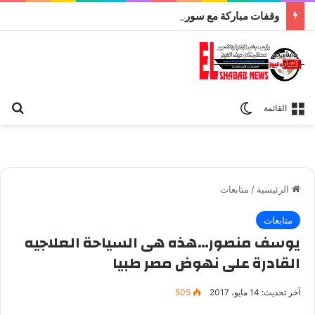
وقفات مباركة مع سورة الحج.. الجامع الأزهر يعقد اليوم ملتقى القضايا المعاصرة اليوم
بح
الوضع المظلم
القائمة
الرئيسية
/
متابعات
متابعات
يوسف منصور…هذه هى السياحة العلاجيه
القادرة على نهوض مصر طبيا
آخر تحديث: 14 مايو، 2017
505