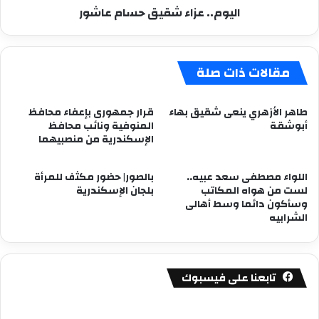
اليوم.. عزاء شقيق حسام عاشور
مقالات ذات صلة
طاهر الأزهري ينعى شقيق بهاء
قرار جمهورى بإعفاء محافظ
أبوشقة
المنوفية ونائب محافظ
الإسكندرية من منصبيهما
اللواء مصطفى سعد عبيه..
بالصور| حضور مكثف للمرأة
لست من هواه المكاتب
بلجان الإسكندرية
وسأكون دائما وسط أهالى
الشرابيه
تابعنا على فيسبوك