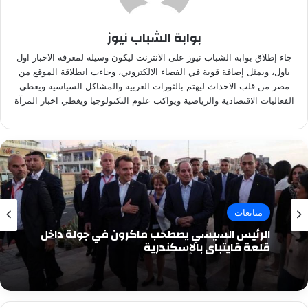
بوابة الشباب نيوز
جاء إطلاق بوابة الشباب نيوز على الانترنت ليكون وسيلة لمعرفة الاخبار اول
باول، ويمثل إضافة قوية في الفضاء الالكتروني، وجاءت انطلاقة الموقع من
مصر من قلب الاحداث ليهتم بالثورات العربية والمشاكل السياسية ويغطى
الفعاليات الاقتصادية والرياضية ويواكب علوم التكنولوجيا ويغطي اخبار المرآة
متابعات
الرئيس السيسي يصطحب ماكرون في جولة داخل
قلعة قايتباي بالإسكندرية