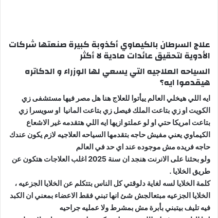
علاج السرطان بالكيماوي أكذوبة كبيرة صنعتها شركات
الأدوية لتحقيق عائدات مادية لا أكثر
السياحه العلاجيه التي يسعي لها الوزراء و الدكاتره
هيقدموا ايه؟
ايه اللي هيخلي العالم ييأتوا للعلاج هنا هل مصر فيها مستشفى زي
الكويت او زي بتاعت الملك فيصل زي بتاعت المانيا او سويسرا زي
بتاعت امريكا حتي او لو عملتو ازيها ايه اللي هتقدمه غير الاشعاع
الكيماوي يعني مفيش حاجه بتقدمها السياحه العلاجيه لازم يكون عندك
حاجه فريده مش موجوده عند اي حد في
العالم
ولو بحثنا على الانرنت هنجد ان سنة 2025 اغلب العلاجات هتكون عن
طريق الخلايا .
كلمة الخلايا لسه لغاية دلوقتي كل الناس بتتكلم عن الخلايا الجزعيه ،
الخلايا الجزعيه مبتعالجش شئ انها تبني فقط الاعضاء بمعني ان الكبد
فيه تليف بيتبني بأبرة مش بمشرط ولا عمليه جراحيه