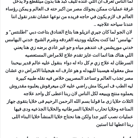
لما الناس تعرف ان اللي عنده تليف كبد هنا بدون ميتقطع ولا يدخل
غرفة عمليات ممكن يجولك مصر من اكبر حته ف العالم و يمكن رؤساء
العالم ف لازم يكون في حاجه فريده من نوعها عشان نقدر نقول اننا
عندنا سياحه علاجيه ..
لان الجو لما كان جيري انزيلو هنا بتاع الفنادق بتاعت دبي “اطلنتس” و
“بهامس” لما كنت بحكيله ووديته الغردقه وشرم الشيخ خدني البهامس
خدني موريشس ف عندهم مياه و جو غير عادي برضه زي هنا يعني
اللي هناك هنا انما انت عايز تقدم علاج للامراض المستعصيه
السرطان له علاج زي م كل داء له دواء بنقول عليه عالم قدير بيحبنا
مش معقوله هيسبنا للبهدله و هو عارف انه هيجيلنا الامراض دي
عشان
مصر تجذب العالم
و تساعد المصريين خلاص فيه نقله طبيه كبيرة
ليه الطب ف امريكا مش راضي عليه لان ميعرفوش يعلبوه مقدروش
يعملوه منتج ويبيعه لكل الناس لان ربنا اعطى كل واحد علاجه
الثلاث حلايا زى ما قولنا بسم الله الرحمن الرحيم فى خلايا بتقوى جهاز
المناعه وخلايا تحارب الخلايا السرطانيه والخلايا الجذعيه ودى فيها
عمليات نصب كتير جدا ولكن هنا نحتاج خلايا المنشأ خلايا البناء اللى
ربنا اعطها لنا استبن