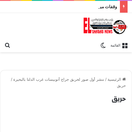
وقفات مباركة مع سورة الحج.. الجامع الأزهر يعقد اليوم ملتقى القضايا المعاصرة اليوم
بح
الوضع المظلم
القائمة
الرئيسية
/
ننشر أول صور لحريق جراج أتوبيسات غرب الدلتا بالبحيرة
/
حريق
حريق