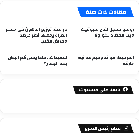
مقالات ذات صلة
روسيا تسجل لقاح سبوتنيك
دراسة: توزيع الدهون فى جسم
لايت المضاد لكورونا
المرأة يجعلها أكثر عرضة
لأمراض القلب
القرنبيط: فوائد وقيم غذائية
للسيدات.. ماذا يعنى ألم البطن
خارقة
بعد الجماع؟
تابعنا على فيسبوك
بقلم رئيس التحرير