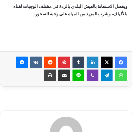
ويفضل الاستعانة بالعيش البلدى بالردة فى مختلف الوجبات لغناه
بالألياف، وشرب المزيد من المياه على وجبة السحور.
لينكدإن
بينتيريست
ماسنجر
واتساب
تيلقرام
ڤايبر
لاين
مشاركة عبر البريد
طباعة