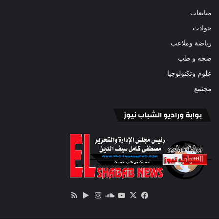
متابعات
حوادث
رياضة وملاعب
صحه و طب
علوم وتكنولوجيا
مجتمع
بوابة وراديو الشباب نيوز
‫X
فيسبوك
ساوند
‫YouTube
انستقرام
‏Google
ملخص
كلاود
Play
الموقع
RSS