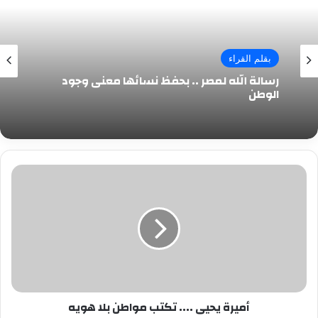
بقلم القراء
رسالة الله لمصر .. بحفظ نسائها معنى وجود
الوطن
أميرة
يحيى
....
تكتب
مواطن
بلا
هويه
أميرة يحيى .... تكتب مواطن بلا هويه