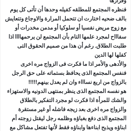
وقرارها
فنظره المجتمع للمطلقه كفيله وحدها أن تأتى كل يوم
بالف ضحيه اختارت ان تتحمل المرارة والاوجاع وتتعايش
مع زوج مريض نفسيا أو سلوكيا أو مدمن مخدرات أو
سفاااح لمجرد علمها التام بأن المجتمع لن يرحمهاااا اذا
طلبت الطلاق. رغم أن هذا من صميم الحقوق التى
كفلها لها الدين
والأدهى والأمر اذا ما فكرت فى الزواج مره اخرى
فنفس المجتمع الذى يحافظ بستماته على حق الرجل
بالزواج من اربع نساااء وان لم يعدل بينهم!!!!!
هو نفسه المجتمع الذى ينظر بمنتهى الدونيه والاستهزاء
والشك للمرأة اذا فكرت لو مجرد التفكير بالطلاق
والزواج مره اخرى بعد زيجه فاشله أو غير مستقرة
المجتمع الذى دفع بغباؤه وظلمه رجل ليقتل زوجته أم
ابناؤه ويذبح ابناءها وابناؤه فقط لأنها تفتعل مشاكل مع