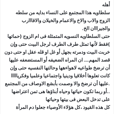
أهله
سلطاويه هذا المجتمع على النساء بدايه من سلطه
الزوج والاب والاخ والاعمام والخيلان والاقااارب
والجيرااان الخ.
حتى السلطاويه النسويه المتمثلة فى ام الزوج (حماتها
)فقط لأنها تمثل طرف الطرف لرجل البيت حتى وإن
خربت البيت ودمرته بجهل أو غل او قله عقل او حتى دون
قصد المهم…. ان المراه الضعيفه أو المستضعفه عليها
أن ترضخ طواعيه لاهواءهها وحالتها النفسيه حتى وإن
كانت تعلوها أخلاقيا ودينيا واجتماعيا وعلميا وفكريااااا
.عليها أن ترضخ والا وصمت بأبشع الاوصاف من المجتمع
..أو ربما تكون حياتها وحياه أبناؤها هى تمن اعتراضها
على تدخل البعض فى بيتها وحياتها
كل هذه القيود ،كل هؤلاء الأوصياء جعلوا دم المرأة