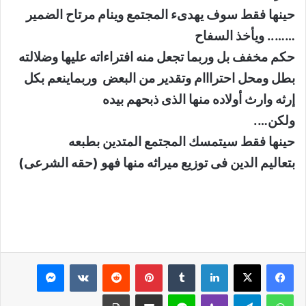
حينها فقط سوف يهدىء المجتمع وينام مرتاح الضمير
…….. ويأخذ السفاح
حكم مخفف بل وربما تجعل منه افتراءاته عليها وضلالته
بطل ومحل احترااام وتقدير من البعض وربماينعم بكل
إرثه وارث أولاده منها الذى ذبحهم بيده
ولكن….
حينها فقط سيتمسك المجتمع المتدين بطبعه
بتعاليم الدين فى توزيع ميراثه منها فهو (حقه الشرعى)
لينكدإن
بينتيريست
ماسنجر
واتساب
تيلقرام
ڤايبر
لاين
مشاركة عبر البريد
طباعة