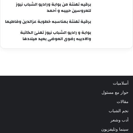
برقيه تهنئة من بوابة وراديو الشباب نيوز
للعروسين حبيبه و أحمد
برقية تهنئة بمناسبه خطوبة عزالدين وفاطيما
بوابة و راديو الشباب نيوز تهنئ الكاتبة
والاديبه رضوى العوضى بعيد ميلادها
أسلاميات
حوار مع مسئول
مقالات
نجم الشباب
أدب وشعر
سينما وتليفزيون