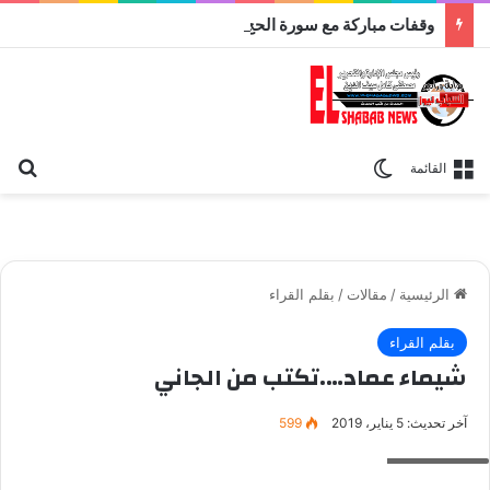
وقفات مباركة مع سورة الحج.. الجامع الأزهر يعقد اليوم ملتقى القضايا المعاصرة اليوم
بح
الوضع المظلم
القائمة
الرئيسية
/
مقالات
/
بقلم القراء
بقلم القراء
شيماء عماد….تكتب من الجاني
آخر تحديث: 5 يناير، 2019
599
شيماء عماد