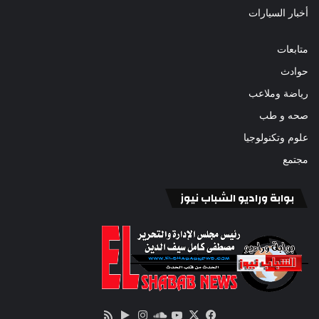
أخبار السيارات
متابعات
حوادث
رياضة وملاعب
صحه و طب
علوم وتكنولوجيا
مجتمع
بوابة وراديو الشباب نيوز
‫X
فيسبوك
ساوند
‫YouTube
انستقرام
‏Google
ملخص