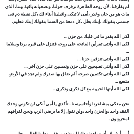
لم يفارقنا، لأن روحه الطاهرة ترفرف حولنا، وتضحياته باقية بيننا، الذى
مات هو من خان وغدر ،أمى لا تبكى واقبلينا أبناء لك ،كل نقطة دم فى
جسمى بتقولك ،إبنك بطل ،كل دمعة من السما بتقولك إبنك عظيم.
لكى الله بقدر ما في قلبك من حزن…
لكى الله وأنتى تقرأين الفاتحة على روحه فتنزل على قبره بردا وسلاما
…
لكى الله وأنتى تنزفين حزنا …
لكى الله وأنتى تصبحين على حزن وتمسين على حزن آخر …
لكى الله وأنتى تكتمين صرخة ألم ضاق بها صدرك ولم تجد في الأرض
متسع …
لكى الله أيتها الحبيبة مع كل ذكرى وذكرى …
نحن معكى بمشاعرنا وأحاسيسنا ، تأكدي يا أمى أنكى لن تكوني وحدك
الفقد واحد ،والحزن واحد ،ولن نقول إلا ما يرضي الرب ونحن لفراقهم
لمحزونون ..
أمي أبشرك بأن دماء شهدائنا لن تذهب ، ففي وطننا الغالي رجال