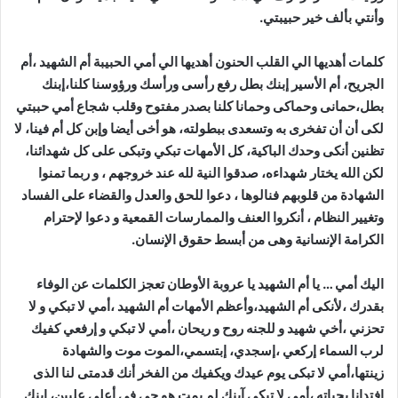
وأنتي بألف خير حبيبتي.
كلمات أهديها الي القلب الحنون أهديها الي أمي الحبيبة أم الشهيد ،أم
الجريح، أم الأسير إبنك بطل رفع رأسى ورأسك ورؤوسنا كلنا،إبنك
بطل،حمانى وحماكى وحمانا كلنا بصدر مفتوح وقلب شجاع أمي حببتي
لكى أن أن تفخرى به وتسعدى ببطولته، هو أخى أيضا وإبن كل أم فينا، لا
تظنين أنكى وحدك الباكية، كل الأمهات تبكي وتبكى على كل شهدائنا،
لكن الله يختار شهداءه، صدقوا النية لله عند خروجهم ، و ربما تمنوا
الشهادة من قلوبهم فنالوها ، دعوا للحق والعدل والقضاء على الفساد
وتغيير النظام ، أنكروا العنف والممارسات القمعية و دعوا لإحترام
الكرامة الإنسانية وهى من أبسط حقوق الإنسان.
اليك أمي … يا أم الشهيد يا عروبة الأوطان تعجز الكلمات عن الوفاء
بقدرك ،لأنكى أم الشهيد،وأعظم الأمهات أم الشهيد ،أمي لا تبكي و لا
تحزني ،أخي شهيد و للجنه روح و ريحان ،أمي لا تبكي و إرفعي كفيك
لرب السماء إركعي ،إسجدي، إبتسمي،الموت موت والشهادة
زينتها،أمي لا تبكى يوم عيدك ويكفيك من الفخر أنك قدمتى لنا الذى
إفتدانا بحياته ،أمي لا تبكي آبنك لم يمت هو حى فى أعلى عليين، إبنك