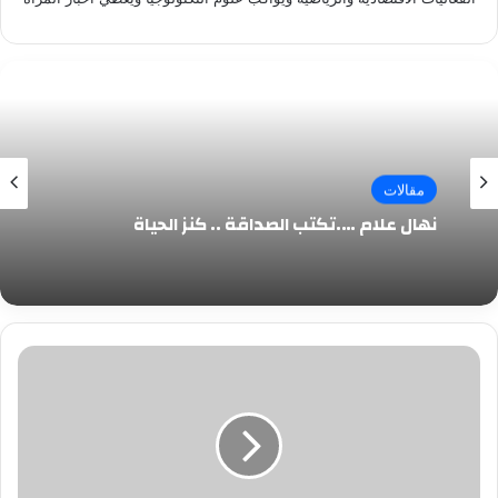
مقالات
نهال علام ….تكتب الصداقة .. كنز الحياة
سارة
مشعل
....
تكتب
الى
هذا
الذى