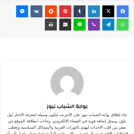
لينكدإن
بينتيريست
ماسنجر
واتساب
تيلقرام
ڤايبر
لاين
مشاركة عبر البريد
طباعة
بوابة الشباب نيوز
جاء إطلاق بوابة الشباب نيوز على الانترنت ليكون وسيلة لمعرفة الاخبار اول
باول، ويمثل إضافة قوية في الفضاء الالكتروني، وجاءت انطلاقة الموقع من
مصر من قلب الاحداث ليهتم بالثورات العربية والمشاكل السياسية ويغطى
الفعاليات الاقتصادية والرياضية ويواكب علوم التكنولوجيا ويغطي اخبار المرآة