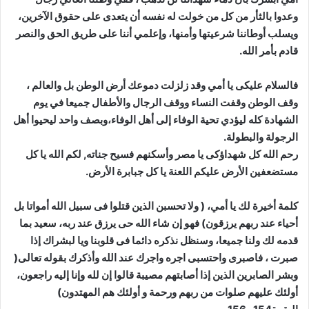
وعدوا بالثأر من كل من خولت له نفسه أن يتعدى على حقوق الآخرين،
ويسلب أوطاننا شرعيتها وأمنها، وإعلمي أننا على طريق الحق والنصر
قادم بأمر الله.
فالسلام عليكى يا أمي وقد زلزلت دموعك أرض الوطن بل والعالم ،
وقف الوطن وقفت النساء ووقف الرجال والأطفال جميعا في يوم
الشهادة كله ليؤدي تحية الوفاء إلى أهل الوفاء،وبصف واحد ليحيوا أهل
الرجولة والبطولة.
رحم الله كل شهداؤكى يا مصر وأسكنهم فسيح جناته, لكم الله يا كل
مستضعفين الأرض عليكم اللعنة يا كل جبابرة الأرض.
كلمة أخيرة لك يا أمي، ( ولا تحسبن الذين قتلوا فى سبيل الله أمواتا بل
أحياء عند ربهم يرزقون) فهو إن شاء الله حى يرزق عند ربه، سعيد بما
قدمه لك ولنا جميعا، وسنظل نذكره دائما فى قلوبنا ويا لبشراك إذا
صبرت ، فاصبرى واحتسبى اجره واجرك عند الله وأذكرك بقوله تعالى(
وبشر الصابرين الذين إذا أصابتهم مصيبة قالوا إن لله وإنا إليه راجعون،
أولئك عليهم صلوات من ربهم ورحمة و أولئك هم المهتدون)