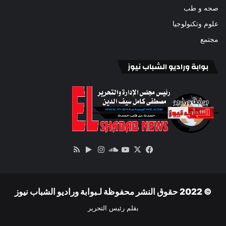
صحه و طب
علوم وتكنولوجيا
مجتمع
بوابة وراديو الشباب نيوز
‫X
فيسبوك
ساوند
‫YouTube
انستقرام
‏Google
ملخص
كلاود
Play
الموقع
RSS
© 2022 حقوق النشر محفوظة لـبوابة وراديو الشباب نيوز
بقلم رئيس التحرير