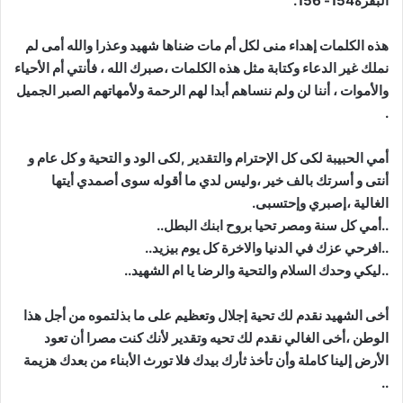
البقرة154- 156.
هذه الكلمات إهداء منى لكل أم مات ضناها شهيد وعذرا والله أمى لم
نملك غير الدعاء وكتابة مثل هذه الكلمات ،صبرك الله ، فأنتي أم الأحياء
والأموات ، أننا لن ولم ننساهم أبدا لهم الرحمة ولأمهاتهم الصبر الجميل
.
أمي الحبيبة لكى كل الإحترام والتقدير ,لكى الود و التحية و كل عام و
أنتى و أسرتك بالف خير ،وليس لدي ما أقوله سوى أصمدي أيتها
الغالية ،إصبري وإحتسبى.
..أمي كل سنة ومصر تحيا بروح ابنك البطل..
..افرحي عزك في الدنيا والاخرة كل يوم بيزيد..
..ليكي وحدك السلام والتحية والرضا يا ام الشهيد..
أخى الشهيد نقدم لك تحية إجلال وتعظيم على ما بذلتموه من أجل هذا
الوطن ،أخى الغالي نقدم لك تحيه وتقدير لأنك كنت مصرا أن تعود
الأرض إلينا كاملة وأن تأخذ ثأرك بيدك فلا تورث الأبناء من بعدك هزيمة
..