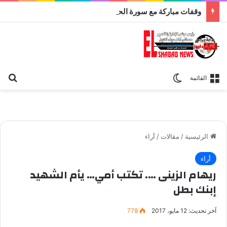
وقفات مباركة مع سورة الحج.. الجامع الأزهر يعقد اليوم ملتقى القضايا المعاصرة اليوم
بح
الوضع المظلم
القائمة
الرئيسية
/
مقالات
/
أراء
أراء
ريهام الزينى …. تكتب أمي… يأم الشهيد
إبنك بطل
آخر تحديث: 12 مايو، 2017
778