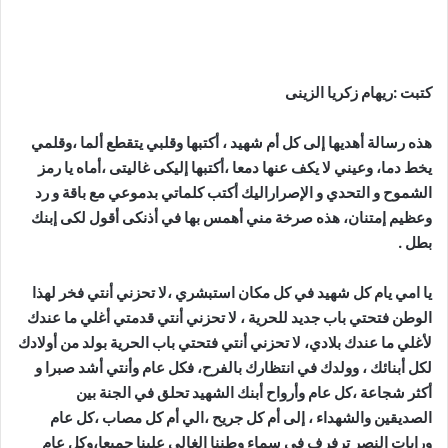
كتبت :ريهام زكريا الزينى
هذه رسالة أهديها إلى كل أم شهيد ، أكتبها وقلبي يتقطع ألما ،وقلمي
يخط دما، وعيني لا يكف عنها دمعا ،أكتبها إليكى غاليتى ،أماه يا رمز
الشموح و التحدي و الإصراراليك أكتب كلماتي بدموعي مع باقة و رد
وعظيم إمتنان، هذه صرخة مني أهمس بها في أذنكى أقول لكى إبنك
بطل .
يا امي يام كل شهيد في كل مكان استبشري ،لا تحزني أنتي فخر لهذا
الوطن فتحتي باب جديد للحرية ، لا تحزني أنتي قدمتي أغلي ما عندك
لأغلي ما عندك بلادي، لا تحزني أنتي فتحتي باب الحرية بولد من أولادك
لكل أبنائك ، وولدك في انتظارك بالفرح، فكل عام وأنتي أشد صبرا و
أكثر شجاعة ،كل عام وأرواح أبنك الشهيد تحلق في الجنة بين
الصديقين والشهداء ، إلى أم كل جريح ،الي أم كل مصاب ،كل عام
ورايات النصر ترفرف في سماء وطننا الغالي علينا جميعا،وكل عام