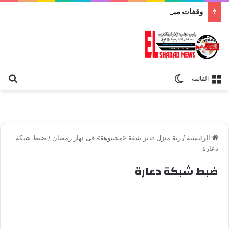
وقفات مباركة مع سورة الحج.. الجامع الأزهر يعقد اليوم ملتقى القضايا المعاصرة اليوم
بح
الوضع المظلم
القائمة
الرئيسية
/
ربة منزل تدير شقة «مشبوهة» فى نهار رمضان
/
ضبط شبكة
دعارة
ضبط شبكة دعارة