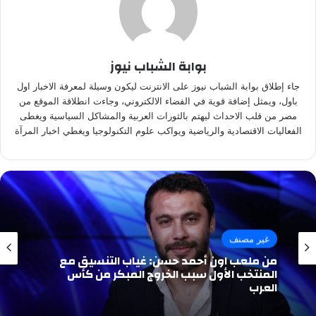
بوابة الشباب نيوز
جاء إطلاق بوابة الشباب نيوز على الانترنت ليكون وسيلة لمعرفة الاخبار اول
باول، ويمثل إضافة قوية في الفضاء الالكتروني، وجاءت انطلاقة الموقع من
مصر من قلب الاحداث ليهتم بالثورات العربية والمشاكل السياسية ويغطى
الفعاليات الاقتصادية والرياضية ويواكب علوم التكنولوجيا ويغطي اخبار المرآة
غير مصنف
من ملعب اون أحمد حسن: غياب التنسيق مع
المنتخب الأول سبب الخروج المبكر من كأس
العرب