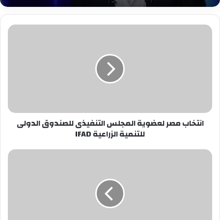
انتخاب
مصر
لعضوية
المجلس
التنفيذى
للصندوق
الدولى
للتنمية
الزراعية
انتخاب مصر لعضوية المجلس التنفيذى للصندوق الدولى
IFAD
للتنمية الزراعية IFAD
ثغرة
بتطبيق
SHAREit
تشكّل
خطرا
كبيرا
على