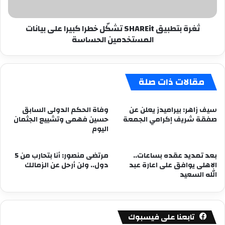
بيانات
المستخدمين
ثغرة بتطبيق SHAREit تشكّل خطرا كبيرا على بيانات
الحساسة
المستخدمين الحساسة
مقالات ذات صلة
سيف زاهر: بيراميدز يعلن عن
وفاة الحكم الدولى السابق
صفقة شريف إكرامي الجمعة
حسين فهمى وتشييع الجثمان
اليوم
بعد تمديد عقده بساعات..
مرتضى منصور: أنا بتحارب من 5
الاهلى يوافق على اعارة عبد
دول.. ولن أرحل عن الزمالك
الله السعيد
تابعنا على فيسبوك