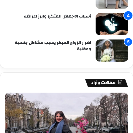
أسباب الاجهاض المتكرر وابرز اعراضه
اضرار الزواج المبكر يسبب مشاكل جنسية
وعقلية
مقالات وأراء
زهرة
زهر
عراقي
عرا
….
تكت
تكتب
الإ
الخسارة
النم
الشريفة
صرخ
أعظم
لا