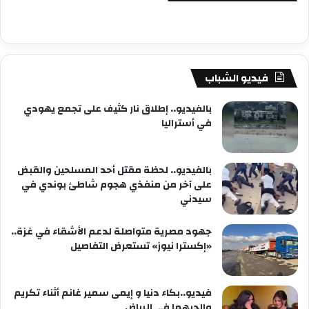
فيديو الشباب
بالفيديو.. إطلاق نار كثيف على تجمع يهودي
في أستراليا
بالفيديو.. لحظة مقتل أحد المسلحين والقبض
على آخر من منفذي هجوم شاطئ بوندي في
سيدني
جهود مصرية متواصلة لدعم الأشقاء في غزة..
«إكسترا نيوز» تستعرض التفاصيل
فيديو..بكاء دنيا و إيمى سمير غانم أثناء تكريم
والديهما فى الرياض