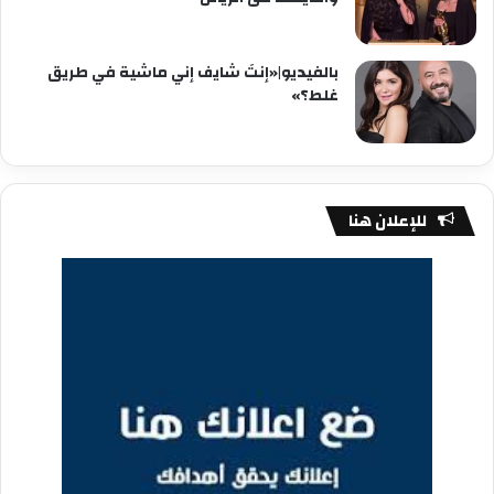
بالفيديو|«إنتَ شايف إني ماشية في طريق
غلط؟»
للإعلان هنا