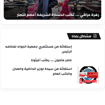
انتصار
تسم
زهرة عراقي …. تكتب الخسارة الشريفة أعظم انتصار
ز
مشاكل بلدنا
إستغاثة من مستثمري جمعية الجواد لفخامه
الرئيس
عامر مأمون …. يكتب أغيثونا
استغاثة من سيدة لوزير الداخلية والعدل
والنائب العام