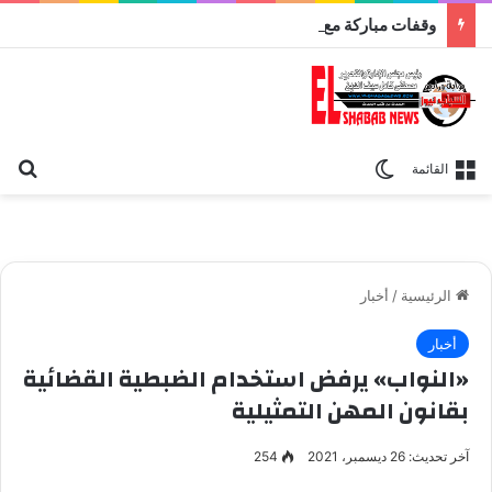
وقفات مباركة مع سورة الحج.. الجامع الأزهر يعقد اليوم ملتقى القضايا المعاصرة اليوم
بح
الوضع المظلم
القائمة
الرئيسية
/
أخبار
أخبار
«النواب» يرفض استخدام الضبطية القضائية
بقانون المهن التمثيلية
آخر تحديث: 26 ديسمبر، 2021
254