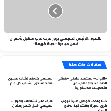
يزور
قرية
غرب
سهيل
بأسوان
ضمن
مبادرة
بالصور..الرئيس السيسي يزور قرية غرب سهيل بأسوان
"حياة
ضمن مبادرة "حياة كريمة"
كريمة"
مقالات ذات صلة
«النواب» يستبعد مادتي «هيئتي
السيسى يتعهد لشاب نيجيرى
الصحافة والإعلام» من
بعقد منتدى الشباب كل عام
التعديلات الدستورية
كلنا واحد.. قوافل طبية تجوب
تعرف على نشاطات وقرارات
قرى الجيزة والشرقية لعلاج
السيسي خلال شهر رمضان
المرضى