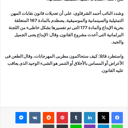
وشدد النائب أحمد الشرقاوى، على أن تعديلات قانون نقابات المهن
التمثيلبة والسينماىية والموسيقية، يصطدم بالمادة 167 المتعلقة
بحرية الإبداع والمادة 177 التى تم تفسيرها بشكل خاطىء من اللجنة
البرلمانية التى أعدت مشروع القانون. وقال: الإبداع يعنى الجميل
والجيد.
واستطرد قائلا: كيف ستحاكمون مطربى المهرجانات، وقال:الطعن فى
الأعراض أو المساس بالأخلاق أو التنمر هو الشىء الوحيد الذى يعاقب
عليه القانون.
لينكدإن
بينتيريست
ماسنجر
واتساب
تيلقرام
ڤايبر
لاين
مشاركة عبر البريد
طباعة