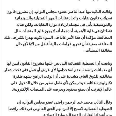
وقالت النائبة مها عبد الناصر عضوة مجلس النواب، إن مشروع قانون
تعديلات قانون نقابات واتحاد نقابات المهن التمثيلية والسينمائية
والموسيقية يأتى فى مجمله لزيادة موارد النقابات، ولكن هناك
نقطتان فى غاية الأهمية، أحدهما، أنه لا يجوز غلق للمنشآت حال
المخالفة، مؤكدة أن هذا الأمر غاية فى السوء لكونه يهدر الكثير فى تلك
الصناعة، مضيفة أن تحرير غرامات مالية أفضل من الإغلاق حال
مخالفة المنشآت.
وتابعت أن الضبطية القضائية التى نص عليها مشروع القانون ليس لها
أى ضمانات واضحة لعدم استخدامها لأى عرض أو عمل فنى تحت شعار
مخالفته للذوق العام، مشددة على أن الوقت الراهن يشهد طفرة
تكنولوجية هائلة، حيث يمكن لأى طفل صغير من خلال الدخول على
عالم الإنترنت أن يصنع محتوى ويعرضه على المنصات الإلكترونية.
وقال النائب محمد عبد الرحمن راضى عضو مجلس النواب، إن
الضبطية القضائية لاتمنح إلا لمن لهم الحق القانونى فى ذلك، رافضا
منح أعضاء النقابات الفنية الضبطبة القضائية.