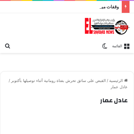
وقفات مباركة مع سورة الحج.. الجامع الأزهر يعقد اليوم ملتقى القضايا المعاصرة اليوم
بح
الوضع المظلم
القائمة
الرئيسية
/
القبض على سائق تحرش بفتاة رومانية أثناء توصيلها بأكتوبر
/
عادل عمار
عادل عمار