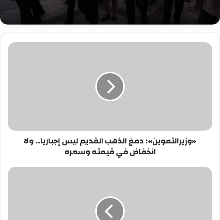
«وزيرالتموين»:
دمغ
الذهب
القديم
ليس
إجباريا..
ولا
انخفاض
في
«وزيرالتموين»: دمغ الذهب القديم ليس إجباريا.. ولا
قيمته
انخفاض في قيمته وسعره
وسعره
تردد
القنوات
الناقلة
لمباراة
منتخب