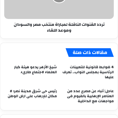
مصر
والسودان
وموعد
اللقاء
تردد القنوات الناقلة لمباراة منتخب مصر والسودان
وموعد اللقاء
مقالات ذات صلة
4 ضوابط قانونية للتعيينات
شيخ الأزهر يدعو هيئة كبار
الرئاسية بمجلس النواب.. تعرف
العلماء لاجتماع طارىء
عليها
عاجل| أنباء عن مصرع عدد من
رئيس حى شرق مدينة نصر: لا
العناصر الإرهابية بالفيوم فى
مكان للإرهاب على ارض الوطن
مواجهات مع الداخلية