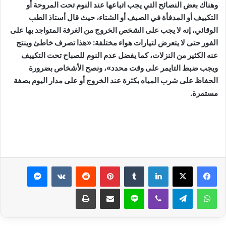
وهناك بعض النصائح التي يجب اتباعها عند النوم تحت المروحة أو
التكييف أو المدفأة في الصيف أو الشتاء، حيث قال أستاذ الطب
الوقائي، إنه لا يجب على الشخص الخروج من الغرفة المتواجد بها على
الفور حتى لا يتعرض لتيارات هواء مختلفة: «هذا تصرف خاطئ وينتج
عنه الكثير من النزلات، كما يفضل عدم النوم للصباح تحت التكييف
ويجب ضبط التايمر على وقت محدد»، ونصح الأشخاص بضرورة
الحفاظ على شرب المياه بكثرة عند الخروج أو على مدار اليوم بصفة
مستمرة.
لينكدإن
بينتيريست
ماسنجر
واتساب
تيلقرام
ڤايبر
لاين
مشاركة عبر البريد
طباعة