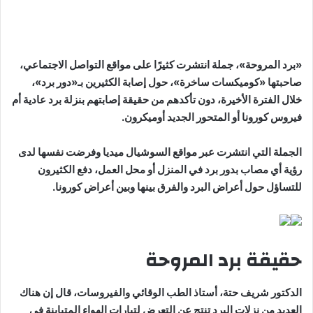
«برد المروحة»، جملة انتشرت كثيرًا على مواقع التواصل الاجتماعي،
صاحبتها «كوميكسات ساخرة»، حول إصابة الكثيرين بـ«دور برد»،
خلال الفترة الأخيرة، دون تأكدهم من حقيقة إصابتهم بنزلة برد عادية أم
فيروس كورونا أو المتحور الجديد أوميكرون.
الجملة التي انتشرت عبر مواقع السوشيال ميديا وفرضت نفسها لدى
رؤية أي مصاب بدور برد في المنزل أو محل العمل، دفع الكثيرون
للتساؤل حول أعراض البرد والفرق بينها وبين أعراض كورونا.
حقيقة برد المروحة
الدكتور شريف حتة، أستاذ الطب الوقائي والفيروسات، قال إن هناك
العديد من نزلات البرد تنتج عن التعرض لتيارات الهواء المتباينة في