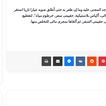
جد المجنى عليه وما إن ظفر به حتى أطلق صوبه عيارا ناريا استقر
ئى، أكياس بلاستيكية، حقيبتى سفر، خرطوم مياه”، لتقطيع
 حقيبتى السفر، ثم ألقاها بمجرى مائى للتخلص منها.
حبس سائق توك توك تحرش بفتاة في
العمرانية
بينتيريست
ماسنجر
مشاركة عبر البريد
طباعة
كشف ملابسات ادعاء شخص باختطافه من
آخرين
حبس لصوص الموبايلات في القاهرة
12 نوفمبر.. الحكم على مستريح الأدوات