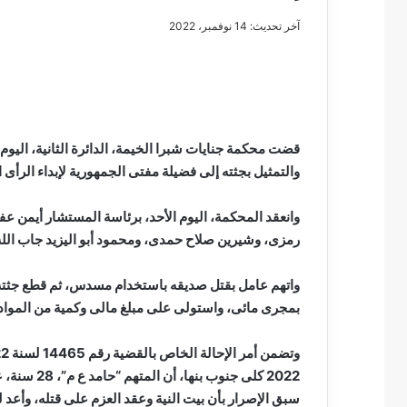
آخر تحديث: 14 نوفمبر، 2022
مصطفى
كامل
سيف
قضت محكمة جنايات شبرا الخيمة، الدائرة الثانية، اليو
الدين
والتمثيل بجثته إلى فضيلة مفتى الجمهورية لإبداء الرأى
….
يكتب
وانعقد المحكمة، اليوم الأحد، برئاسة المستشار أيمن 
مايسه
رمزى، وشيرين صلاح حمدى، ومحمود أبو اليزيد جاب الله
عطوه
مصطفى كامل سيف
كليوباترا
مايسه عطوه كليوبات
القرن
واتهم عامل بقتل صديقه باستخدام مسدس، ثم قطع جثته 
21
بمجرى مائى، واستولى على مبلغ مالى وكمية من المواد 
2022 كلى جن
سبق الإصرار بأن بيت النية وعقد العزم على قتله، وأعد