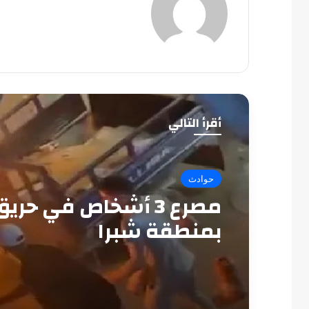
أقرأ التالي
حوادث
مصرع 3 أشخاص في حري
بمنطقة شبرا