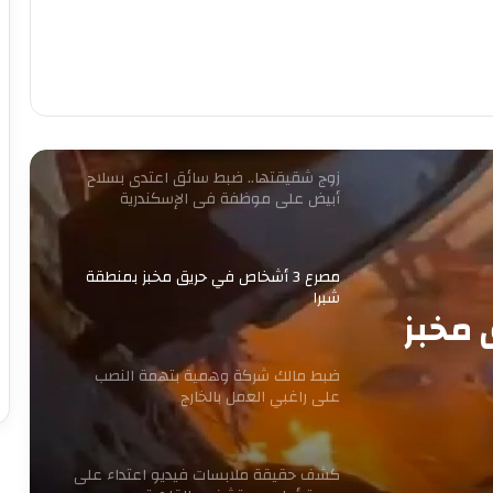
الصحية
ضبط قائم على شبكة دولية لاستدراج
المراهقين عبر الإنترنت وابتزازهن بالجيزة
زوج شقيقتها.. ضبط سائق اعتدى بسلاح
أبيض على موظفة في الإسكندرية
مصرع 3 أشخاص في حريق مخبز بمنطقة
شبرا
ق مخبز
ضبط مالك شركة وهمية بتهمة النصب
على راغبي العمل بالخارج
كشف حقيقة ملابسات فيديو اعتداء على