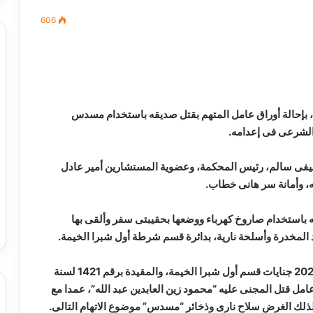
606
مصطفى
كامل
سيف
م، بإحالة أوراق عامل المتهم بقتل صديقه باستخدام مسدس
الدين
 الشرعى فى إعدامه.
….
يكتب
عفيفى سالم، رئيس المحكمة، وعضوية المستشارين أمير عادل
ميلاد
، وأمانة سر هانى خطاب.
جديد
 الدين …. يكتب
مصطفى كامل سيف الدين …. يكتب
را القرن 21
ميلاد جديد
باستخدام صاروخ كهرباء ووضعها بحقيبتى سفر وألقى بها
المخدرة وأسلحة نارية، بدائرة قسم شرطة أول شبرا الخيمة.
وتضمن أمر الإحالة الخاص بالقضية رقم 14465 لسنة 2022 جنايات قسم أول شبرا الخيمة، والمقيدة برقم 1421 لسنة
وب بنها، أن المتهم “حامد ع م”، 28 سنة، عامل قتل المجنى عليه “محمود زين العابدين عبد الله”، عمدا مع
 لذلك الغرض سلاح نارى وذخائر “مسدس” موضوع الاتهام التالى.