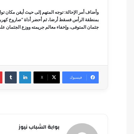
وأضاف أمر الإحالة: توجه المتهم إلى حيث أيقن مكان توا
بمنطقة الرأس فسقط أرضا، ثم أحضر أداة “صاروخ كهربا
جثمان المتوفى، وإخفاء معالم جريمته ووزع الجثمان على
لينكدإن
فيسبوك
‫X
بوابة الشباب نيوز