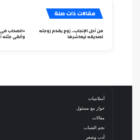
مقالات ذات صلة
من أجل الإنجاب.. زوج يقدم زوجته
«الصحاب فى أ
لصديقه ليعاشرها
وألقى جثته 
أسلاميات
حوار مع مسئول
مقالات
نجم الشباب
أدب وشعر